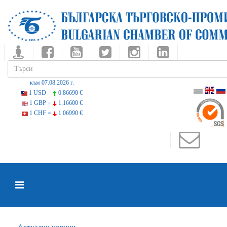
към 07.08.2026 г.
1 USD =
0.86690 €
1 GBP =
1.16600 €
1 CHF =
1.06990 €