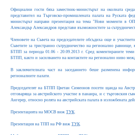
Официални гости бяха заместник-министърът на околната сре
представител на Търговско-промишлената палата на Руската фе
министърът направи презентация на тема "Нови моменти в ОП "
Александър Александров представи възможностите за сътрудничест
Членовете на Съвета на председателите обсъдиха още и участиет
Съветите за тристранно сътрудничество на регионално равнище, 
БТПП за периода 01.06 - 20.09.2013 г. Сред коментираните тем
БТПП, както и засилването на контактите на регионално ниво ме
В заключителната част на заседанието беше разменена инфо
регионалните палати.
Председателят на БТПП Цветан Симеонов посети щанда на Австр
отговаряща за австрийското участие в панаира, и с търговския съ
Ангерер, относно ролята на австрийската палата в изложбената дей
Презентацията на МОСВ виж
ТУК
.
Презентация на ТПП на РФ виж
ТУК
.