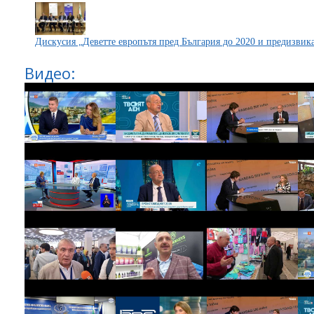
Дискусия „Деветте европътя пред България до 2020 и предизвика
Видео: