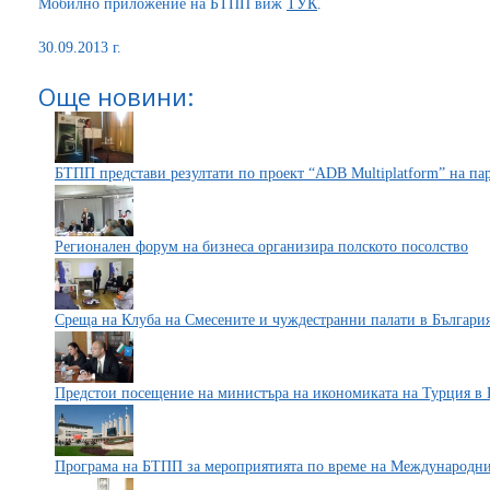
Мобилно приложение на БТПП виж
ТУК
.
30.09.2013 г.
Още новини:
БТПП представи резултати по проект “ADB Multiplatform” на па
Регионален форум на бизнеса организира полското посолство
Среща на Клуба на Смесените и чуждестранни палати в Българи
Предстои посещение на министъра на икономиката на Турция в 
Програма на БТПП за мероприятията по време на Международни