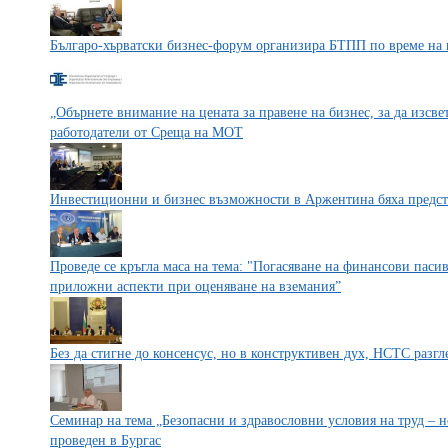
Българо-хърватски бизнес-форум организира БТПП по време на 
„Обърнете внимание на цената за правене на бизнес, за да изсве
работодатели от Среща на МОТ
Инвестиционни и бизнес възможности в Аржентина бяха предс
Проведе се кръгла маса на тема: "Погасяване на финансови паси
приложни аспекти при оценяване на вземания”
Без да стигне до консенсус, но в конструктивен дух, НСТС разг
Семинар на тема „Безопасни и здравословни условия на труд – 
проведен в Бургас