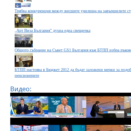
Трябва конкуренция между висшите училища на завършилите сту
„Арт Виза България” духна една свещичка
Общото събрание на Съвет GS1 България към БТПП избра ръково
БТПП настоява в Бюджет 2012 да бъдат заложени мерки за подоб
пенсионерите
Видео: