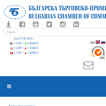
към 07.08.2026 г.
1 USD =
0.86690 €
1 GBP =
1.16600 €
1 CHF =
1.06990 €