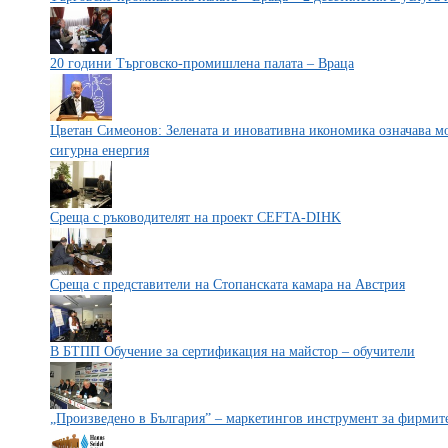
20 години Търговско-промишлена палата – Враца
Цветан Симеонов: Зелената и иновативна икономика означава мо
сигурна енергия
Среща с ръководителят на проект CEFTA-DIHK
Среща с представители на Стопанската камара на Австрия
В БТПП Обучение за сертификация на майстор – обучители
„Произведено в България” – маркетингов инструмент за фирмит