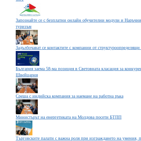
Запознайте се с безплатни онлайн обучителни модули и Наръчн
туризъм
Задълбочават се контактите с компании от структуроопределящи
България заема 58-ма позиция в Световната класация за конкурен
Швейцария
Среща с индийска компания за наемане на работна ръка
Министърът на енергетиката на Молдова посети БТПП
Търговските палати с важна роля при изграждането на умения, 