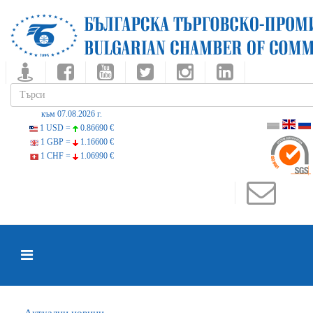
към 07.08.2026 г.
1 USD =
0.86690 €
1 GBP =
1.16600 €
1 CHF =
1.06990 €