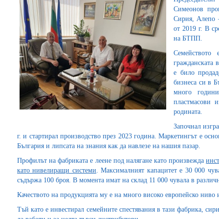
Симеонов про
Сирия, Алепо 
от 2019 г. В с
на БТПП.
Семейството 
гражданската в
е било прода
бизнеса си в Б
много години
пластмасови и
родината.
Започнал изгра
г. и стартирал производство през 2023 година. Маркетингът е осн
България и липсата на знания как да навлезе на нашия пазар.
Профилът на фабриката е леене под налягане като произвежда
инст
като нивелиращи системи
. Максималният капацитет е 30 000 чув
съдържа 100 броя. В момента имат на склад 11 000 чувала в разли
Качеството на продукцията му е на много високо европейско ниво
Тъй като е инвестирал семейните спестявания в тази фабрика, сир