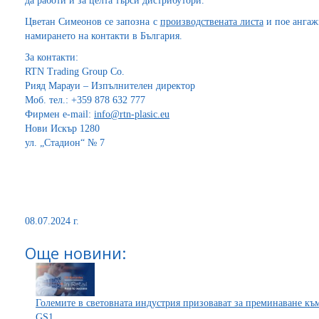
да работи и за целта търси дистрибутори.
Цветан Симеонов се запозна с
производствената листа
и пое ангаж
намирането на контакти в България.
За контакти:
RTN Trading Group Co.
Рияд Марауи – Изпълнителен директор
Моб. тел.: +359 878 632 777
Фирмен е-mail:
info@rtn-plasic.eu
Нови Искър 1280
ул. „Стадион“ № 7
08.07.2024 г.
Още новини:
Големите в световната индустрия призовават за преминаване към
GS1