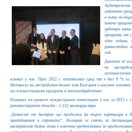
Арбитражния
избегнете сре
в пъти по-бърз
повече процен
арбитри извън
процента от с
една година, 
равностойно 
той.
Данните от из
че австрий
оптимистични 
климат у нас. През 2022 г. оптимизмът сред тях е бил 9 % за 20
Интересът на австрийския бизнес към България е насочен основно
на селскостопански продукти и металообработване.
Размерът на преките чуждестранни инвестиции у нас за 2023 г. с
реинвестираната печалба - 1,132 милиарда евро.
„
Бизнесът от Австрия ще продължи да търси партньори в Б
придобивания в страната“. България се смята за дестинаци
австрийския бизнес това е ключова предпоставка за продължаван