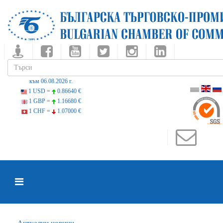
към 06.08.2026 г.
1 USD =
0.86640 €
1 GBP =
1.16680 €
1 CHF =
1.07000 €