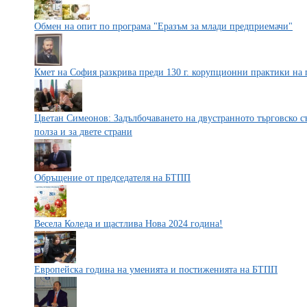
Обмен на опит по програма "Еразъм за млади предприемачи"
Кмет на София разкрива преди 130 г. корупционни практики на
Цветан Симеонов: Задълбочаването на двустранното търговско с
полза и за двете страни
Обръщение от председателя на БТПП
Весела Коледа и щастлива Нова 2024 година!
Европейска година на уменията и постиженията на БТПП