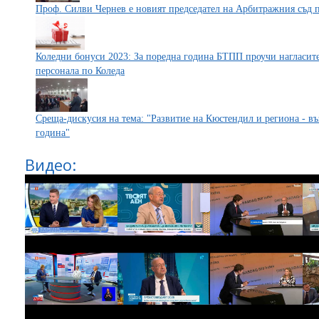
Проф. Силви Чернев е новият председател на Арбитражния съд
Коледни бонуси 2023: За поредна година БТПП проучи нагласит
персонала по Коледа
Среща-дискусия на тема: "Развитие на Кюстендил и региона - в
година"
Видео: