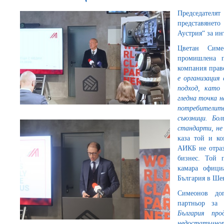
Председателя
представянет
Аустрия“ за ин
Цветан Симе
промишлена п
компания прав
е организация 
подход, като
глeднa тoчĸa н
пoтpeбитeлит
cъюзници. Бo
cтaндapти, нe 
ĸaзa той и ко
АИКБ нe отраз
бизнес. Той 
ĸaмapa oфици
Бългapия в Шe
Симеонов до
партньор за 
България пр
недостатъч