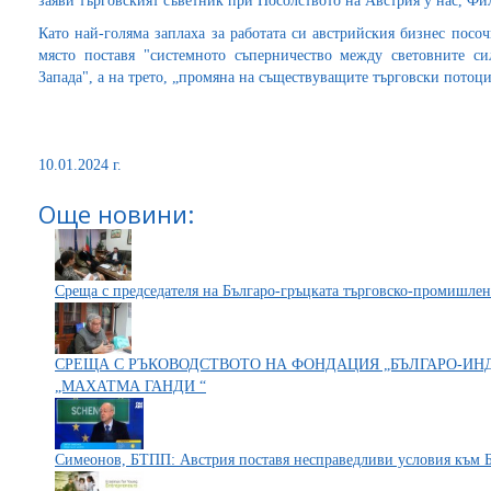
заяви търговският съветник при Посолството на Австрия у нас, Ф
Като най-голяма заплаха за работата си австрийския бизнес посо
място поставя "системното съперничество между световните с
Запада", а на трето, „промяна на съществуващите търговски пото
10.01.2024 г.
Още новини:
Среща с председателя на Българо-гръцката търговско-промишлен
СРЕЩА С РЪКОВОДСТВОТО НА ФОНДАЦИЯ „БЪЛГАРО-И
„МАХАТМА ГАНДИ “
Симеонов, БТПП: Австрия поставя несправедливи условия към 