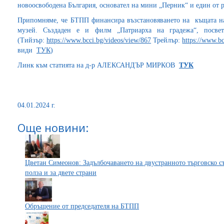
новоосвободена България, основател на мини „Перник“ и един от 
Припомняме, че БТПП финансира възстановяването на къщата на
музей. Създаден е и филм „Патриарха на градежа“, посв
(Тийзър:
https://www.bcci.bg/videos/view/867
Трейлър:
https://www.bc
види
ТУК
)
Линк към статията на д-р АЛЕКСАНДЪР МИРКОВ
ТУК
04.01.2024 г.
Още новини:
Цветан Симеонов: Задълбочаването на двустранното търговско с
полза и за двете страни
Обръщение от председателя на БТПП