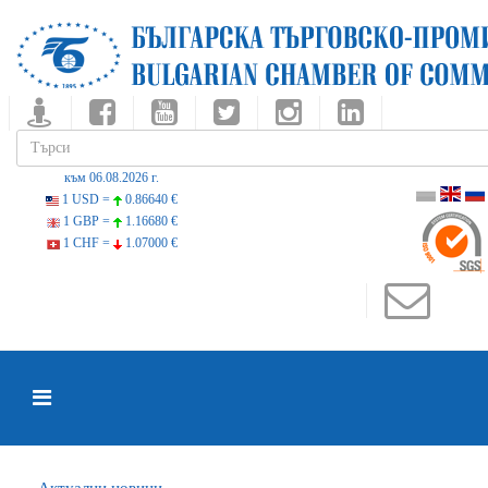
към 06.08.2026 г.
1 USD =
0.86640 €
1 GBP =
1.16680 €
1 CHF =
1.07000 €