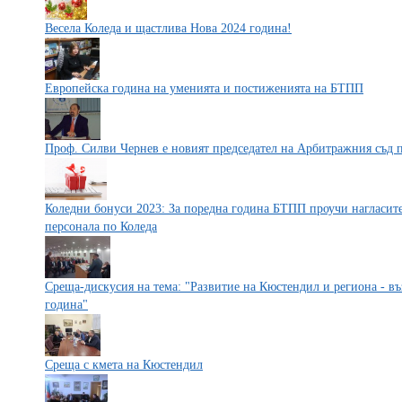
Весела Коледа и щастлива Нова 2024 година!
Европейска година на уменията и постиженията на БТПП
Проф. Силви Чернев е новият председател на Арбитражния съд
Коледни бонуси 2023: За поредна година БТПП проучи нагласит
персонала по Коледа
Среща-дискусия на тема: "Развитие на Кюстендил и региона - в
година"
Среща с кмета на Кюстендил