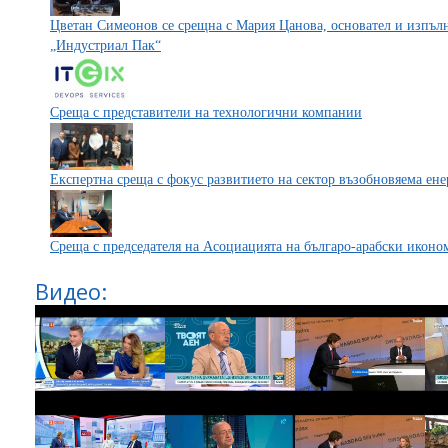
Цветан Симеонов се срещна с Мария Цанова, основател и изпъл
„Индустриал Пак“
Среща с представители на технологични компании
Експертна среща с фокус развитието на сектор възобновяема ене
Среща с председателя на Асоциацията на българо-арабски икон
Видео: