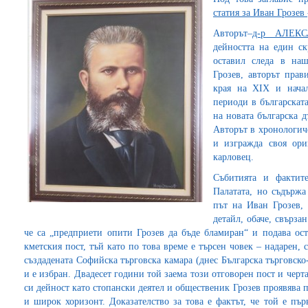
статия за Иван Грозев
Авторът–
д-р АЛЕК
дейността на един с
оставил следа в наш
Грозев, авторът прав
края на XIX и нача
периоди в българската
на новата българска 
Авторът в хронологич
и изгражда своя ори
карловец.
Събитията и фактите
Палатата, но съдърж
път на Иван Грозев,
детайл, обаче, свърза
че са „предприети опити Грозев да бъде бламиран“ и подава ост
кметския пост, тъй като по това време е търсен човек – надарен, 
създадената Софийска търговска камара (днес Българска търговск
и е избран. Двадесет години той заема този отговорен пост и черт
си дейност като стопански деятел и общественик Грозев проявява п
и широк хоризонт. Доказателство за това е фактът, че той е пъ