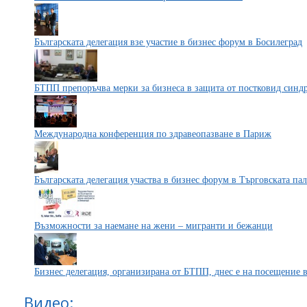
Българската делегация взе участие в бизнес форум в Босилеград
БТПП препоръчва мерки за бизнеса в защита от постковид синд
Международна конференция по здравеопазване в Париж
Българската делегация участва в бизнес форум в Търговската па
Възможности за наемане на жени – мигранти и бежанци
Бизнес делегация, организирана от БТПП, днес е на посещение в
Видео: