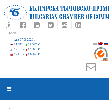
към 07.08.2026 г.
1 USD =
0.86690 €
1 GBP =
1.16600 €
1 CHF =
1.06990 €