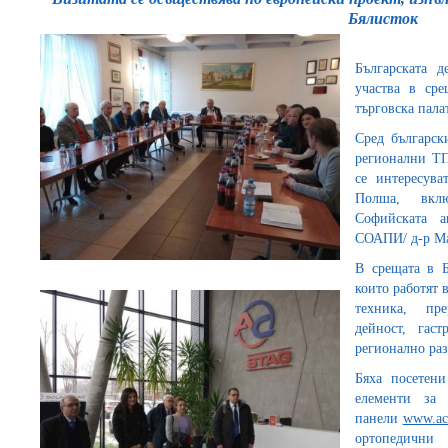
Бялисток
Българската 
участва в ср
търговска палат
Сред българск
регионални ТП
се интересува
Полша, вклю
Софийската а
СОАПИ/ д-р Ма
В срещата в Б
които работят 
техника, пре
дейност, гаст
регионално ра
Бяха посетени
елементи за 
панели
www.ac
ортопед