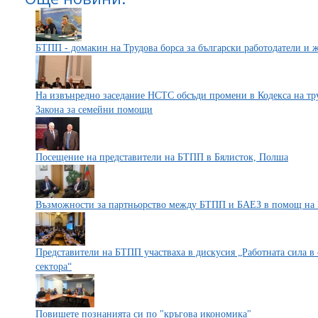
БТПП - домакин на Трудова борса за български работодатели и
На извънредно заседание НСТС обсъди промени в Кодекса на тру
Закона за семейни помощи
Посещение на представители на БТПП в Бялисток, Полша
Възможности за партньорство между БТПП и БАЕЗ в помощ н
Представители на БТПП участваха в дискусия „Работната сила в с
сектора“
Повишете познанията си по "кръгова икономика"