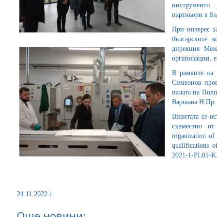
инструменти
партньори в Бъ
При интерес з
българските 
дирекция Меж
организации, e-
В рамките на 
Симеонов пров
палата на Пол
Варшава Н.Пр.
Визитата се о
съвместно от
organization of
qualifications 
2021-1-PL01-K
24.11.2022 г.
Още новини: