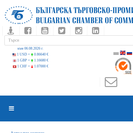
към 06.08.2026 г.
1 USD =
0.86640 €
1 GBP =
1.16680 €
1 CHF =
1.07000 €