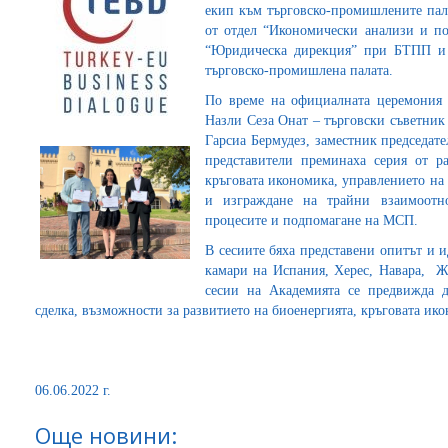
екип към търговско-промишлените пал
от отдел “Икономически анализи и 
“Юридическа дирекция” при БТПП и 
търговско-промишлена палата.
По време на официалната церемония з
Назли Сеза Онат – търговски съветник
Гарсиа Бермудез, заместник председате
представители преминаха серия от ра
кръговата икономика, управлението на
и изграждане на трайни взаимоотн
процесите и подпомагане на МСП.
В сесиите бяха представени опитът и 
камари на Испания, Херес, Навара, Же
сесии на Академията се предвижда д
сделка, възможности за развитието на биоенергията, кръговата ик
06.06.2022 г.
Още новини: