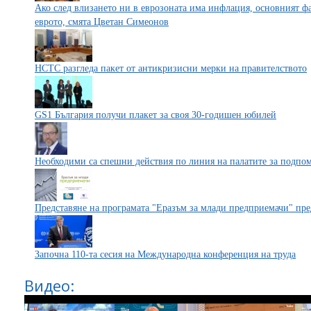
Ако след влизането ни в еврозоната има инфлация, основният ф
еврото, смята Цветан Симеонов
НСТС разгледа пакет от антикризисни мерки на правителството
GS1 България получи плакет за своя 30-годишен юбилей
Необходими са спешни действия по линия на палатите за подпо
Представяне на програмата "Еразъм за млади предприемачи" пре
Започна 110-та сесия на Международна конференция на труда
Видео: