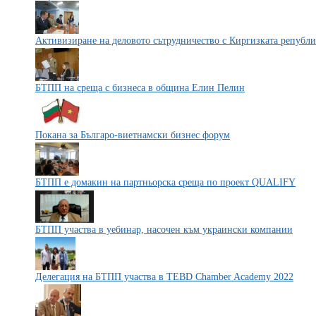
Активизиране на деловото сътрудничество с Киргизката републи
БТПП на среща с бизнеса в община Елин Пелин
Покана за Българо-виетнамски бизнес форум
БТПП е домакин на партньорска среща по проект QUALIFY
БТПП участва в уебинар, насочен към украински компании
Делегация на БТПП участва в TEBD Chamber Academy 2022