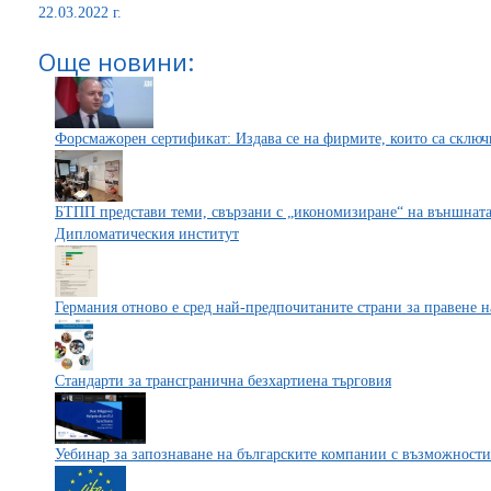
22.03.2022 г.
Още новини:
Форсмажорен сертификат: Издава се на фирмите, които са сключ
БТПП представи теми, свързани с „икономизиране“ на външната
Дипломатическия институт
Германия отново е сред най-предпочитаните страни за правене н
Стандарти за трансгранична безхартиена търговия
Уебинар за запознаване на българските компании с възможности