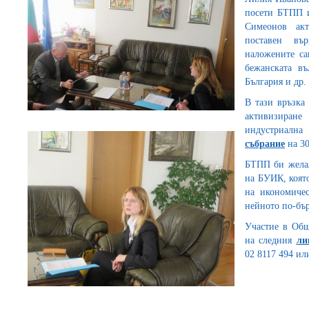
посети БТПП и
Симеонов акт
поставен въ
наложените са
бежанската въ
България и др.
В тази връзка
активизиран
индустриалн
събрание
на 30
БТПП би желал
на БУИК, коят
на икономичес
нейното по-бър
Участие в Общ
на следния
ли
02 8117 494 ил