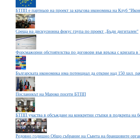
БТПП е партньор на проект за кръгова икономика на Клуб “Ико
Среща на дискусионна фокус група по проект „Бъди дигитален“
Форсмажорни обстоятелства по договори във връзка с кризата в
Българската икономика има потенциал да открие над 150 хил. ра
Посланикът на Мароко посети БТПП
БТПП участва в обсъждане на конкретни стъпки в подкрепа на 
Редовно годишно Общо събрание на Съвета на браншовите орг