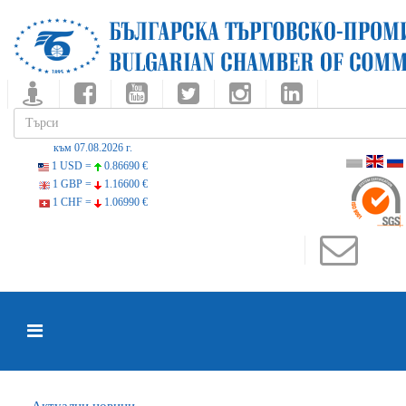
към 07.08.2026 г.
1 USD =
0.86690 €
1 GBP =
1.16600 €
1 CHF =
1.06990 €