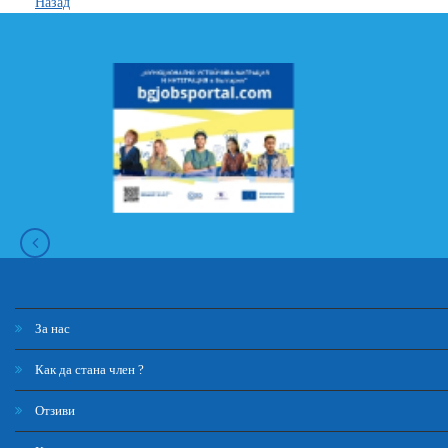
Назад
За нас
Как да стана член ?
Отзиви