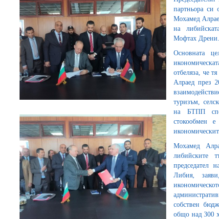
партньора си 
Мохамед Алрае
на либийскат
Мофтах Дрени
Основната це
икономическа
отбеляза, че т
Алраед през 2
взаимодействи
туризъм, селс
на БТПП спо
стокообмен е
икономическит
Мохамед Алра
либийските т
председател н
Либия, заяв
икономическот
администрати
собствен бюдж
общо над 300 х