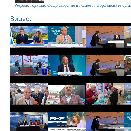
Редовно годишно Общо събрание на Съвета на браншовите орг
Видео: