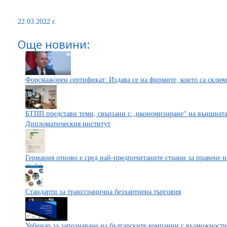
22.03.2022 г.
Още новини:
Форсмажорен сертификат: Издава се на фирмите, които са сключ
БТПП представи теми, свързани с „икономизиране“ на външната
Дипломатическия институт
Германия отново е сред най-предпочитаните страни за правене н
Стандарти за трансгранична безхартиена търговия
Уебинар за запознаване на българските компании с възможности