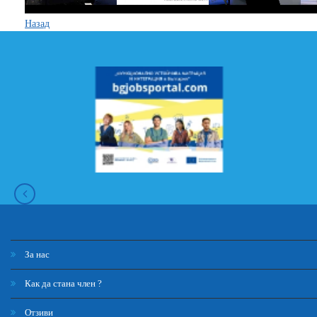
Назад
За нас
Как да стана член ?
Отзиви