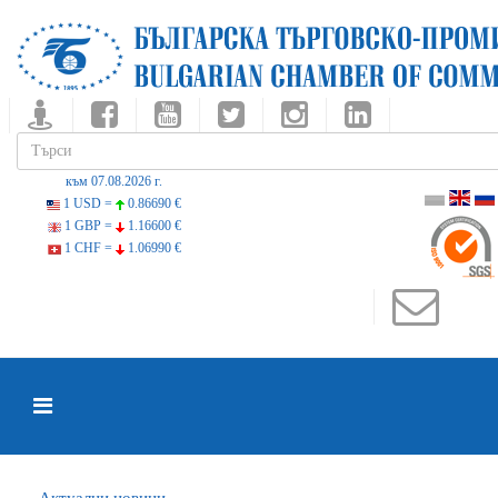
към 07.08.2026 г.
1 USD =
0.86690 €
1 GBP =
1.16600 €
1 CHF =
1.06990 €