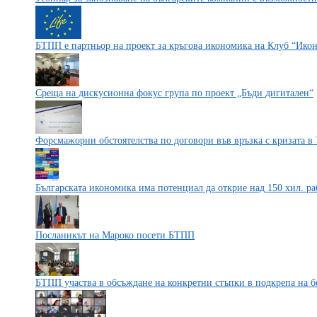
БТПП е партньор на проект за кръгова икономика на Клуб “Ико
Среща на дискусионна фокус група по проект „Бъди дигитален“
Форсмажорни обстоятелства по договори във връзка с кризата в
Българската икономика има потенциал да открие над 150 хил. ра
Посланикът на Мароко посети БТПП
БТПП участва в обсъждане на конкретни стъпки в подкрепа на 