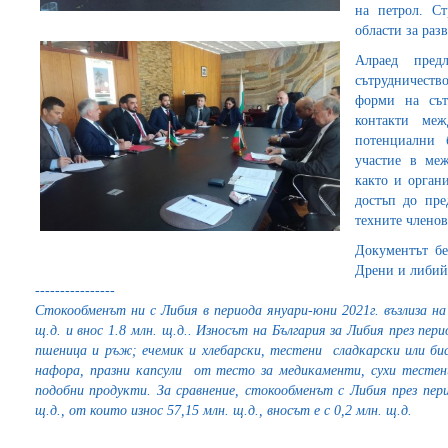
на петрол. С
области за раз
Алраед пред
сътрудничеств
форми на сът
контакти ме
потенциални 
участие в меж
както и орган
достъп до пре
техните членов
Документът бе
Дрени и либий
----------------
Стокообменът ни с Либия в периода януари-юни 2021г. възлиза на 
щ.д. и внос 1.8 млн. щ.д.. Износът на България за Либия през пер
пшеница и ръж; ечемик и хлебарски, тестени сладкарски или бис
нафора, празни капсули от тесто за медикаменти, сухи тестен
подобни продукти. За сравнение, стокообменът с Либия през пери
щ.д., от които износ 57,15 млн. щ.д., вносът е с 0,2 млн. щ.д.