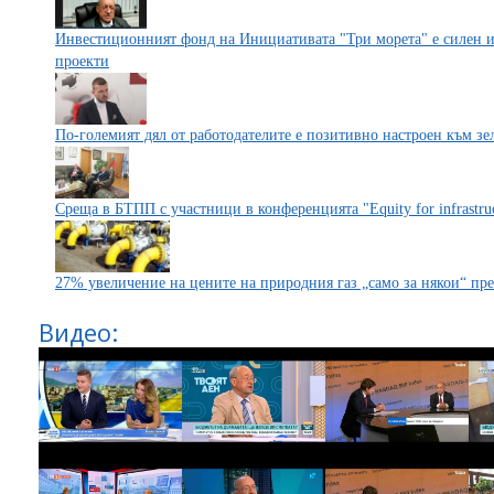
Инвестиционният фонд на Инициативата "Три морета" е силен и
проекти
По-големият дял от работодателите е позитивно настроен към зе
Среща в БТПП с участници в конференцията "Equity for infrastru
27% увеличение на цените на природния газ „само за някои“ пр
Видео: