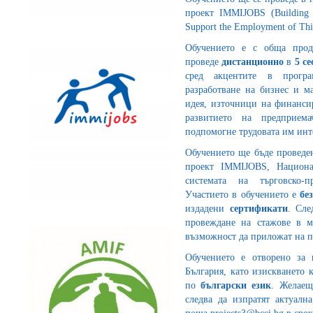
проект IMMIJOBS (Building t
Support the Employment of Thir
Обучението е с обща про
проведе
дистанционно
в
5 се
сред акцентите в програ
разработване на бизнес и м
идея, източници на финансир
развитието на предприем
подпомогне трудовата им инт
Обучението ще бъде проведен
проект IMMIJOBS, Национа
системата на търговско-
Участието в обучението е
бе
издадени
сертификати
. Сле
провеждане на стажове в м
възможност да приложат на п
Обучението е отворено за 
България, като изискването 
по
български език
. Желаещ
следва да изпратят актуалн