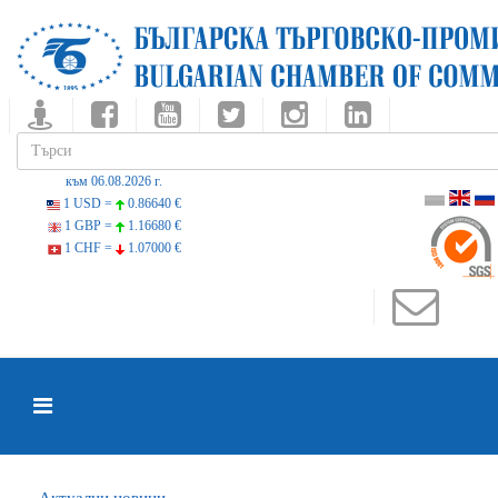
към 06.08.2026 г.
1 USD =
0.86640 €
1 GBP =
1.16680 €
1 CHF =
1.07000 €