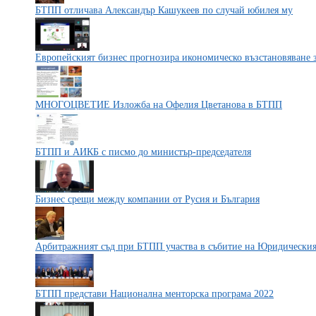
БТПП отличава Александър Кашукеев по случай юбилея му
Европейският бизнес прогнозира икономическо възстановяване за
МНОГОЦВЕТИЕ Изложба на Офелия Цветанова в БТПП
БТПП и АИКБ с писмо до министър-председателя
Бизнес срещи между компании от Русия и България
Арбитражният съд при БТПП участва в събитие на Юридически
БТПП представи Национална менторска програма 2022