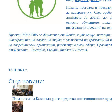
поща
projects3@bcci.bg
в сро
Покана, програма и предвар
да намерите
тук
. След одобр
линковете за достъп до о
относно обучението може
интеграция и проекти“ на тел.
Проект IMMIJOBS се финансира от Фонда за убежище, миграция и
интеграцията на пазара на труда и заетостта на граждани на 
на посреднически организации, работещи в тази сфера. Проектът
от 4 страни – България, Гърция, Италия и Швеция.
12.11.2021 г.
Още новини:
Посланикът на Казахстан у нас представи инвестиционните пред