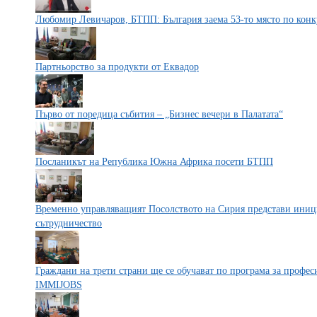
Любомир Левичаров, БТПП: България заема 53-то място по конк
Партньорство за продукти от Еквадор
Първо от поредица събития – „Бизнес вечери в Палатата“
Посланикът на Република Южна Африка посети БТПП
Временно управляващият Посолството на Сирия представи иниц
сътрудничество
Граждани на трети страни ще се обучават по програмa за профес
IMMIJOBS