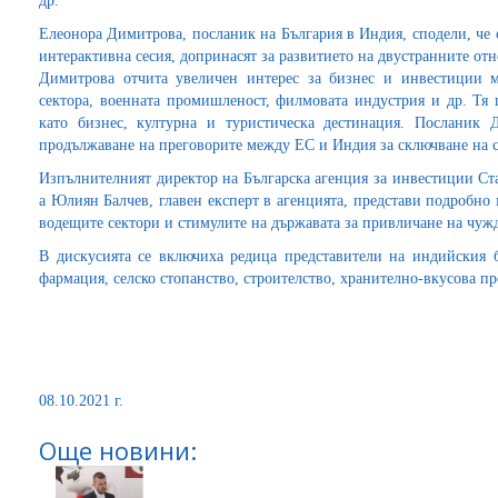
др.
Елеонора Димитрова, посланик на България в Индия, сподели, че
интерактивна сесия, допринасят за развитието на двустранните о
Димитрова отчита увеличен интерес за бизнес и инвестиции
сектора, военната промишленост, филмовата индустрия и др. Тя 
като бизнес, културна и туристическа дестинация. Посланик 
продължаване на преговорите между ЕС и Индия за сключване на с
Изпълнителният директор на Българска агенция за инвестиции Ст
а Юлиян Балчев, главен експерт в агенцията, представи подробно
водещите сектори и стимулите на държавата за привличане на чуж
В дискусията се включиха редица представители на индийския б
фармация, селско стопанство, строителство, хранително-вкусова п
08.10.2021 г.
Още новини: