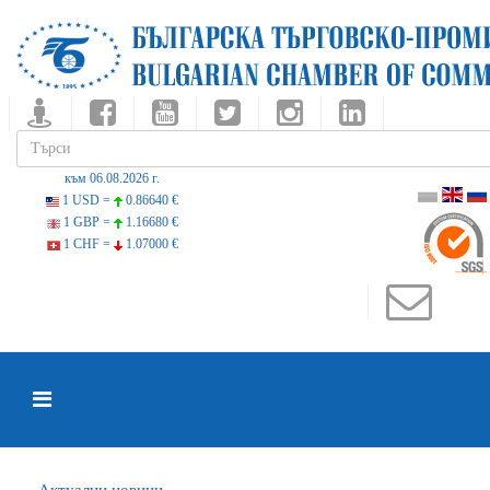
към 06.08.2026 г.
1 USD =
0.86640 €
1 GBP =
1.16680 €
1 CHF =
1.07000 €