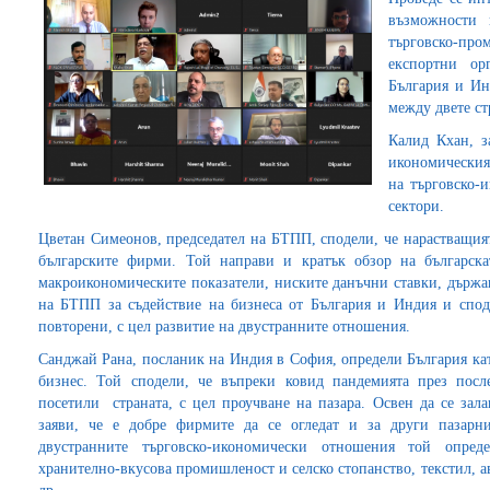
възможности 
търговско-про
експортни ор
България и Ин
между двете ст
Калид Кхан, з
икономическият
на търговско-
сектори.
Цветан Симеонов, председател на БТПП, сподели, че нарастващия
българските фирми. Той направи и кратък обзор на българска
макроикономическите показатели, ниските данъчни ставки, държа
на БТПП за съдействие на бизнеса от България и Индия и спод
повторени, с цел развитие на двустранните отношения.
Санджай Рана, посланик на Индия в София, определи България ка
бизнес. Той сподели, че въпреки ковид пандемията през пос
посетили страната, с цел проучване на пазара. Освен да се зал
заяви, че е добре фирмите да се огледат и за други пазар
двустранните търговско-икономически отношения той опред
хранително-вкусова промишленост и селско стопанство, текстил, 