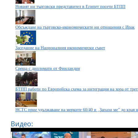
Новият ни търговски представител в Египет посети БТПП
Обсъждане на търговско-икономическите ни отношения с Ирак
Заседание на Националния икономически съвет
Среща с дипломати от Финландия
БТПП работи по Европейска схема за интеграция на хора от трети
НСТС прие удължаване на мерките 60/40 и „Запази ме” до края н
Видео: