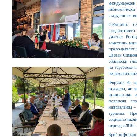
международе
икономичес
сътрудничество
Събитието с
Съединението
участие Роси
заместник-м
председателят
Цветан Симеон
общински влас
на търговско-
беларуския Бре
Форумът бе оф
подчерта, че 
инициативи и
подписал спо
направления – 
туризъм. Пред
социално-икон
периода 2016 –
Брой нефинансо