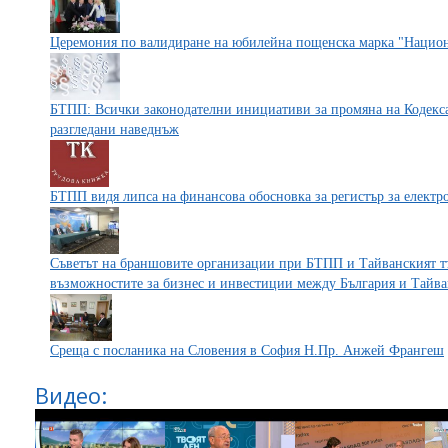
Церемония по валидиране на юбилейна пощенска марка "Национ
БТПП: Всички законодателни инициативи за промяна на Кодекса 
разгледани наведнъж
БТПП видя липса на финансова обосновка за регистър за електр
Съветът на браншовите организации при БТПП и Тайванският тъ
възможностите за бизнес и инвестиции между България и Тайв
Среща с посланика на Словения в София Н.Пр. Анжей Франгеш
Видео: