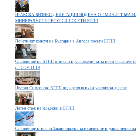
ИРАКСКА БИЗНЕС ДЕЛЕГАЦИЯ ВОДЕНА ОТ МИНИСТЪРА 
МИНЕРАЛНИТЕ РЕСУРСИ ПОСЕТИ БТПП
Почетният консул на България в Ангола посети БТПП
Становище на БТПП относно предложенията за нови ограничител
на COVID-19
Цветан Симеонов: БТПП подкрепя всички усилия за диалог
Летен стаж на младежи в БТПП
Становище относно Законопроект за изменение и допълнение на З