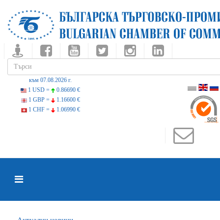
към 07.08.2026 г.
1 USD =
0.86690 €
1 GBP =
1.16600 €
1 CHF =
1.06990 €