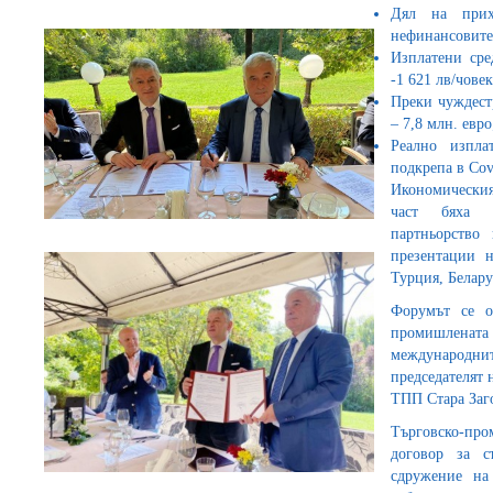
Дял на прих
нефинансовите 
Изплатени сре
-1 621 лв/човек
Преки чуждест
– 7,8 млн. евро
Реално изпла
подкрепа в Cov
Икономическия
част бяха п
партньорство
презентации н
Турция, Белару
Форумът се о
промишлената 
международн
председателят
ТПП Стара Заг
Търговско-пр
договор за с
сдружение на