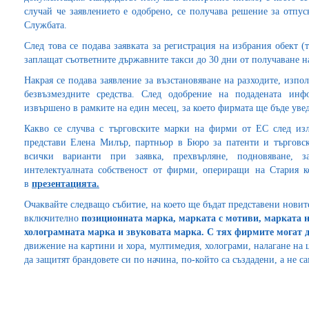
случай че заявлението е одобрено, се получава решение за отпус
Службата.
След това се подава заявката за регистрация на избрания обект 
заплащат съответните държавните такси до 30 дни от получаване на
Накрая се подава заявление за възстановяване на разходите, изпо
безвъзмездните средства. След одобрение на подадената ин
извършено в рамките на един месец, за което фирмата ще бъде уве
Какво се случва с търговските марки на фирми от ЕС след из
представи Елена Милър, партньор в Бюро за патенти и търговс
всички варианти при заявка, прехвърляне, подновяване, з
интелектуалната собственост от фирми, опериращи на Стария 
в
презентацията.
Очаквайте следващо събитие, на което ще бъдат представени новит
включително
позиционната марка, марката с мотиви, марката 
холограмната марка и звуковата марка. С тях фирмите могат 
движение на картини и хора, мултимедия, холограми, налагане на ц
да защитят брандовете си по начина, по-който са създадени, а не 