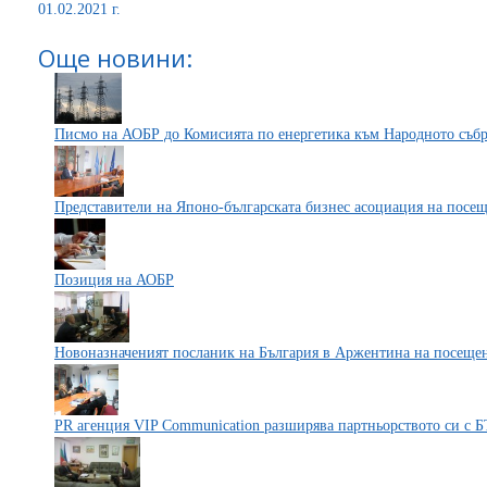
01.02.2021 г.
Още новини:
Писмо на АОБР до Комисията по енергетика към Народното съб
Представители на Японо-българската бизнес асоциация на пос
Позиция на АОБР
Новоназначеният посланик на България в Аржентина на посещ
PR агенция VIP Communication разширява партньорството си с 