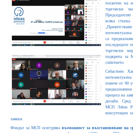
посветен на н
търговски м
Председателят
всяка стъпка 
„Приветства
интелектуална
са предназна
последиците от
търговски м
подкрепа за 
събитието.
Себастиен Ха
интелектуална
повече от 90 
предназначен
процеса на зая
дизайн. Сред
МСП /Ideas P
консултации з
заявки.
Фондът за МСП осигурява
възможност за възстановяване на 