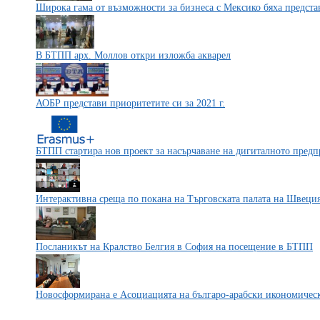
Широка гама от възможности за бизнеса с Мексико бяха предст
В БТПП арх. Моллов откри изложба акварел
АОБР представи приоритетите си за 2021 г.
БТПП стартира нов проект за насърчаване на дигиталното предп
Интерактивна среща по покана на Търговската палата на Швеци
Посланикът на Кралство Белгия в София на посещение в БТПП
Новосформирана е Асоциацията на българо-арабски икономичес