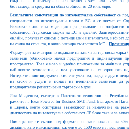
свързана с интелектуална собственост /-50% или -75% за р
безвъзмездни средства на обща стойност от 20 млн. евро.
Безплатните консултации
по интелектуална собственост
се пре
специалисти по интелектуални права в ЕС и се поемат от Слу
Включват също така медиация при решаване на конфликти п
собственост /търговски марки на ЕС и дизайн/. Заинтересованит
онлайн, получават списък с потенциални изпълнители, избират до
на езика на страната, в която оперира съответното МС -
Презентац
Формулярът за електронно подаване на заявки за търговска марка 
заявители (обикновено малки предприятия и индивидуални пр
пространство. Това е ново и удобно приложение за мобилни устр
най-новите технологии, с цел улесняване на електронното по
Интерактивният виртуален асистент улеснява, наред с други нещ
на стоки и услуги и помага на неопитните заявители да ра
предварително регистрирани търговски марки.
Яна Младенова, експерт в Патентното ведомство на Република 
рамките на Ideas Powered for Business SME Fund. Българското Пате
в Европа, които осигуряват възможност за намаляване на разх
диагностика на интелектуална собственост /IP Scan/ така и за заявк
Помощта ще се състои под формата на възстановяване на 50% 
дизайни, като максималният размер е до 1500 евро на предприяти