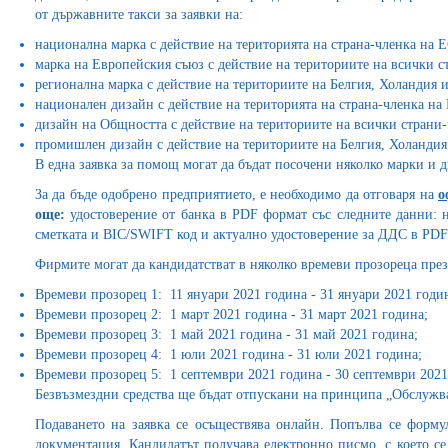
от държавните такси за заявки на:
национална марка с действие на територията на страна-членка на Е
марка на Европейския съюз с действие на териториите на всички с
регионална марка с действие на териториите на Белгия, Холандия 
национален дизайн с действие на територията на страна-членка на
дизайн на Общността с действие на териториите на всички страни
промишлен дизайн с действие на териториите на Белгия, Холандия
В една заявка за помощ могат да бъдат посочени няколко марки и 
За да бъде одобрено предприятието, е необходимо да отговаря на
о
още:
удостоверение от банка в PDF формат със следните данни: 
сметката и BIC/SWIFT код и актуално удостоверение за ДДС в PDF
Фирмите могат да кандидатстват в няколко времеви прозореца през 
Времеви прозорец 1: 11 януари 2021 година - 31 януари 2021 годи
Времеви прозорец 2: 1 март 2021 година - 31 март 2021 година;
Времеви прозорец 3: 1 май 2021 година - 31 май 2021 година;
Времеви прозорец 4: 1 юли 2021 година - 31 юли 2021 година;
Времеви прозорец 5: 1 септември 2021 година - 30 септември 2021
Безвъзмездни средства ще бъдат отпускани на принципа „Обслужва
Подаването на заявка се осъществява онлайн. Попълва се формул
документация. Кандидатът получава електронно писмо, с което се