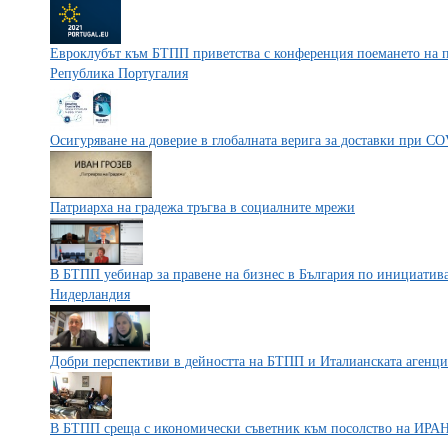
Евроклубът към БТПП приветства с конференция поемането на пр
Република Португалия
Осигуряване на доверие в глобалната верига за доставки при C
Патриарха на градежа тръгва в социалните мрежи
В БТПП уебинар за правене на бизнес в България по инициатива
Нидерландия
Добри перспективи в дейността на БТПП и Италианската агенци
В БТПП среща с икономически съветник към посолство на ИРА