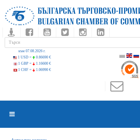
към 07.08.2026 г.
1 USD =
0.86690 €
1 GBP =
1.16600 €
1 CHF =
1.06990 €