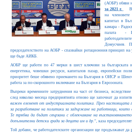
(АОБР) обяви 
за 2021 г.
В пр
на членовете
капитал в Бъл
камара - Радос
палата - Цв
работодатели
Домусчиев. П
председателството на АОБР - спазвайки ротационния принцип на у
ще бъде АИКБ.
АОБР ще работи по 47 мерки в шест ключови за българската ик
енергетика, човешки ресурси, капиталов пазар, европейски по
приоритет беше обявено приемането на България в ОИСР и Шенге
работа за по-скорошното включване на България в Еврозоната.
Въпреки временните затруднения на част от бизнеса, вследствие
след няколко месеца предприятията отново ще започнат да изпитв
важен елемент от индустриалната политика. През настоящата г
за разработване на политики за задържане на работници, които 
Те трябва да бъдат свързани с облекчаване на възстановяване
допълнителни детски гради за децата им и др.
“, каза председател
Той добави, че работодателските организации ще продължават да 