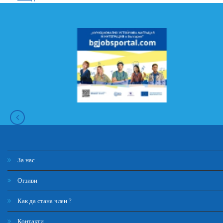
За нас
Отзиви
Как да стана член ?
Контакти