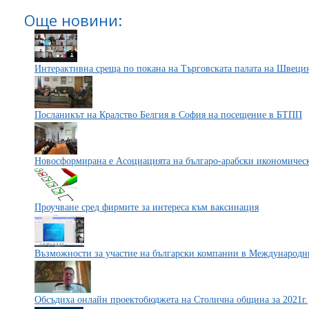
Още новини:
Интерактивна среща по покана на Търговската палата на Швеци
Посланикът на Кралство Белгия в София на посещение в БТПП
Новосформирана е Асоциацията на българо-арабски икономичес
Проучване сред фирмите за интереса към ваксинация
Възможности за участие на български компании в Международни
Обсъдиха онлайн проектобюджета на Столична община за 2021г.