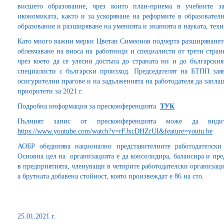
висшето образование, чрез които план-приема в учебните 
икономиката, както и за ускоряване на реформите в образовател
образование и разширяване на уменията и знанията в науката, тех
Като много важни мерки Цветан Симеонов подчерта разширяването
облекчаване на вноса на работници и специалисти от трети стран
чрез което да се улесни достъпа до страната ни и до български
специалисти с български произход. Председателят на БТПП зая
осигурителни прагове и на задълженията на работодателя да запла
приоритети за 2021 г.
Подробна информация за пресконференцията
ТУК
Пълният запис от пресконференцията може да ви
https://www.youtube.com/watch?v=rFJxcDHZrUI&feature=youtu.be
АОБР обединява национално представителните работодателс
Основна цел на организацията е да консолидира, балансира и пред
в предприятията, членуващи в четирите работодателски организации
а брутната добавена стойност, която произвеждат е 86 на сто.
25.01.2021 г.