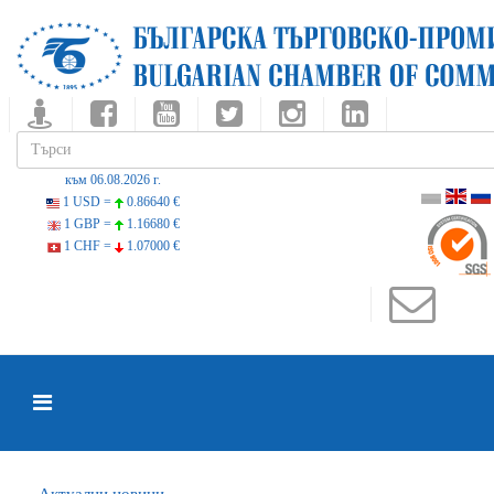
към 06.08.2026 г.
1 USD =
0.86640 €
1 GBP =
1.16680 €
1 CHF =
1.07000 €