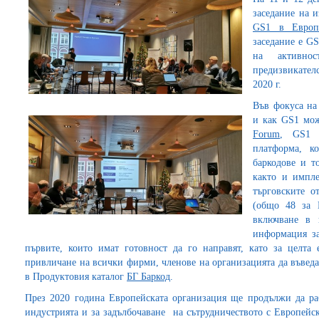
заседание на 
GS1 в Европ
заседание е G
на активно
предизвикател
2020 г.
Във фокуса на
и как GS1 мо
Forum
, GS1 
платформа, к
баркодове и т
както и импле
търговските о
(общо 48 за 
включване в 
информация за
първите, които имат готовност да го направят, като за целта
привличане на всички фирми, членове на организацията да въвед
в Продуктовия каталог
БГ Баркод
.
През 2020 година Европейската организация ще продължи да ра
индустрията и за задълбочаване на сътрудничеството с Европей