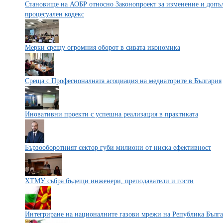
Становище на АОБР относно Законопроект за изменение и допъ
процесуален кодекс
Мерки срещу огромния оборот в сивата икономика
Среща с Професионалната асоциация на медиаторите в България
Иновативни проекти с успешна реализация в практиката
Бързооборотният сектор губи милиони от ниска ефективност
ХТМУ събра бъдещи инженери, преподаватели и гости
Интегриране на националните газови мрежи на Република Бълг