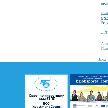
преп
Инте
мреж
Репу
ДОВ
Акце
При
Назад