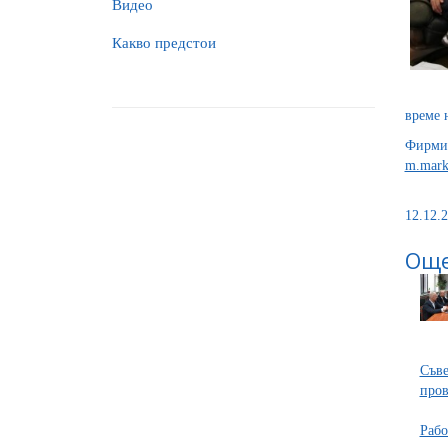
Видео
Какво предстои
време 
Фирмит
m.mark
12.12.2
Още
Съве
пров
Рабо