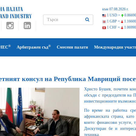
към 07.08.2026 г.
1 USD =
0.86690
1 GBP =
1.16600
1 CHF =
1.06990
®
®
НЕС
Арбитражен съд
Смесени палати
Международни участ
етният консул на Република Мавриций пос
Христо Бушев, почетен ко
обсъди с председателя на 
инвестиционните възможно
По време на работна сре
африканската страна, като
които: финансови услуги, 
Дискутиран бе и интерес
техника.