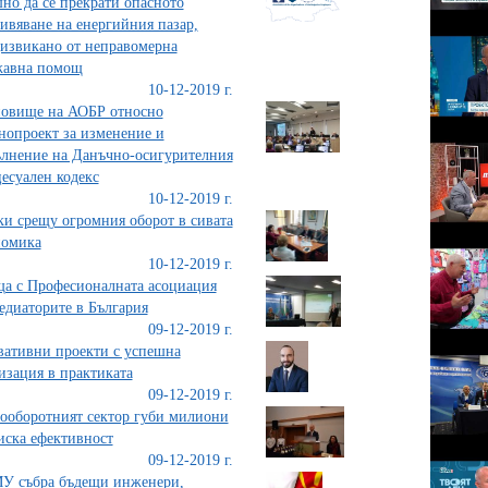
но да се прекрати опасното
ивяване на енергийния пазар,
извикано от неправомерна
жавна помощ
10-12-2019 г.
овище на АОБР относно
нопроект за изменение и
лнение на Данъчно-осигурителния
есуален кодекс
10-12-2019 г.
и срещу огромния оборот в сивата
номика
10-12-2019 г.
а с Професионалната асоциация
едиаторите в България
09-12-2019 г.
ативни проекти с успешна
изация в практиката
09-12-2019 г.
ооборотният сектор губи милиони
иска ефективност
09-12-2019 г.
У събра бъдещи инженери,