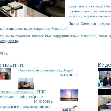
Сред темите на срещата бе
организирането на инвест
информира допълнително за
Цветан Симеонов предложи
на посещението на делегацията от Мавриций.
е, които проявяват интерес към сътрудничество с Мавриций, могат 
ova@bcci.bg
.
019 г.
 новини:
Виде
Партньорство с Кооперация „Панда“
11-12-2019 г.
тът по инвестиции при БТПП
еде годишно общо събрание
10-12-2019 г.
тодатели и синдикати призовават