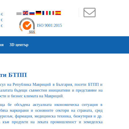
 €
 €
ISO 9001:2015
 €
ия
3D център
ети БТПП
нсул на Република Мавриций в България, посети БТПП и
Палатата бъдещи съвместни инициативи и представяне на
сти и бизнес климата на Мавриций.
ща бе обсъдена актуалната икономическа ситуация в
 бяха маркирани и основните сектори на страната, сред
туризъм, фармация, медицинска техника, бижутерия и др.
а към продукти на леката промишленост и земеделска