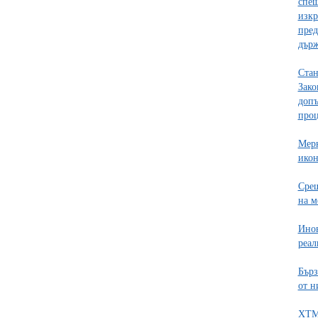
спеш
изкр
пред
дър
Стан
Зако
допъ
проц
Мерк
ико
Срещ
на м
Инов
реал
Бърз
от н
ХТМ