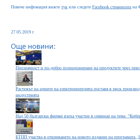
Повече инфомация вижте
тук
или следете
Facebook страницата
на 
27.05.2019 г.
Още новини:
Прозрачност и по-добро позициониране на продуктите чрез при
Растежът на цените на електроенергията поставя в риск произво
индустрията
Над 50 български фирми взеха участие в семинар на тема: “Кибе
БТПП участва в откриването на новото издание на програмата „U