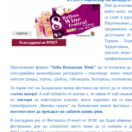
Най-дългооча
който вино, м
се слеят в едн
Националния д
тридневната 
дегустация о
Турция, Хър
Херцеговина,
опитате, може 
преференциалн
Престижният формат
“Sofia Restaurant Week”
ще се погрижат да 
осигурявайки разнообразни ресторанти – участници, които тем
опитате гръцка, турска, сръбска, тайландска, българска, италианс
За първи път на Балканския винен фестивал ще могат да се опит
златна шатра!
А най-хубавото от всичко е, че някои от най-уважа
на
лектори
на майсторски класове, които паралено ще се про
Своеобразното „Винено градче“ на Балканския винен фестивал
посетителите да прекарат по забавен начин деня.
В последния ден от Фестивала (9 юни) от 18:00 ще бъдат обявени
фестивални дни на специално място може да се снимате и д