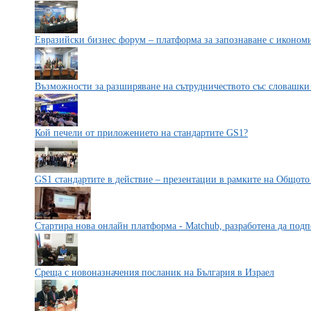
Евразийски бизнес форум – платформа за запознаване с икономи
Възможности за разширяване на сътрудничеството със словашк
Кой печели от приложението на стандартите GS1?
GS1 стандартите в действие – презентации в рамките на Общото
Стартира нова онлайн платформа - Matchub, разработена да по
Среща с новоназначения посланик на България в Израел