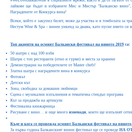
#WeLoveBalkanWine в социалните мрежи, както и да се тагвате от
лайкове ще бъдат и избраните Мис и Мистър “Балканско вино”,
Наградените от Конкурса вина!
Всеки, който е закупил билет, може да участва и в томболата за тр
Нестум Wine & Spa – винен уикенд за двама, като пусне името си 
Топ акценти на осмият Балкански фестивал на виното 2019
са:
50 шатри с над 100 изби
Шатри с топ ресторанти (етно и гурме) и места за хранене
Демонстрации на победителите от Master chefs!
Златна шатра с наградените вина в конкурса
Фотокът
Детски кът
Зона, свободна за домашни любимци
Сцена с музикални изпълнения и тематична стендъп програма
Кът за продажба на артикули
Фестивална книжарница
Рисуване с вино… и още много
изненади
, които ще изпълнят сет
Къде и кога се провежда осмият Балкански фестивал на виното
За първа година Балканският винен фестивал ще се проведе
НА ОТ