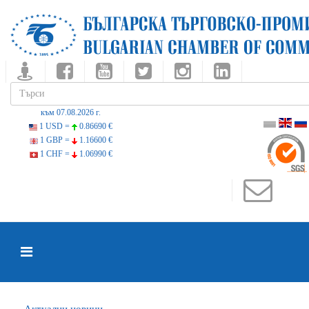
към 07.08.2026 г.
1 USD =
0.86690 €
1 GBP =
1.16600 €
1 CHF =
1.06990 €