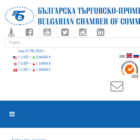
към 07.08.2026 г.
1 USD =
0.86690 €
1 GBP =
1.16600 €
1 CHF =
1.06990 €