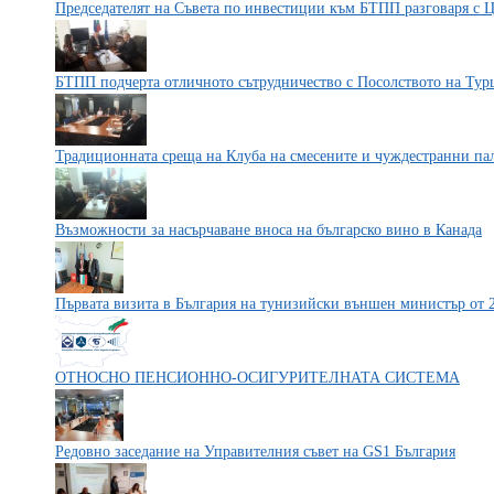
Председателят на Съвета по инвестиции към БТПП разговаря с 
БТПП подчерта отличното сътрудничество с Посолството на Тур
Традиционната среща на Клуба на смесените и чуждестранни па
Възможности за насърчаване вноса на българско вино в Канада
Първата визита в България на тунизийски външен министър от 
ОТНОСНО ПЕНСИОННО-ОСИГУРИТЕЛНАТА СИСТЕМА
Редовно заседание на Управителния съвет на GS1 България