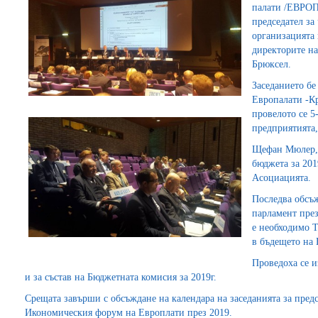
палати /ЕВРОПА
председател за
организацията 
директорите н
Брюксел.
Заседанието бе
Европалати -К
провелото се 5
предприятията,
Щефан Мюлер, 
бюджета за 201
Асоциацията.
Последва обсъ
парламент през
е необходимо Т
в бъдещето на 
Проведоха се и
и за състав на Бюджетната комисия за 2019г.
Срещата завърши с обсъждане на календара на заседанията за предс
Икономическия форум на Европлати през 2019.