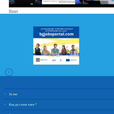
Назад
За нас
Как да стана член ?