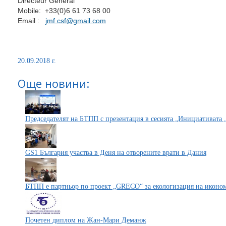
Directeur Général
Mobile: +33(0)6 61 73 68 00
Email :
jmf.csf@gmail.com
20.09.2018 г.
Още новини:
Председателят на БТПП с презентация в сесията „Инициативата 
GS1 България участва в Деня на отворените врати в Дания
БТПП е партньор по проект „GRECO“ за екологизация на иконо
Почетен диплом на Жан-Мари Деманж