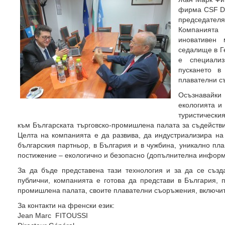
фирма CSF D
председате
Компаният
иновативен
седалище в Г
е специализ
пускането в
плавателни с
Осъзнавайки 
екологията и
туристическ
към Българската търговско-промишлена палата за съдейств
Целта на компанията е да развива, да индустриализира на
българския партньор, в България и в чужбина, уникално пл
постижение – екологично и безопасно (допълнителна инфор
За да бъде представена тази технология и за да се създа
публични, компанията е готова да представи в България, 
промишлена палата, своите плавателни съоръжения, включит
За контакти на френски език:
Jean Marc FITOUSSI