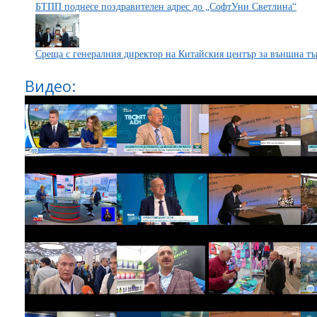
БТПП поднесе поздравителен адрес до „СофтУни Светлина“
Среща с генералния директор на Китайския център за външна тъ
Видео: