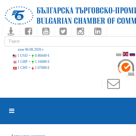
към 06.08.2026 г.
1 USD =
0.86640 €
1 GBP =
1.16680 €
1 CHF =
1.07000 €