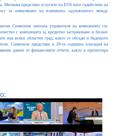
та. Миткова представи услугите на EOS като съдействие на
ст за намаляване на взаимната задлъжнялост между
Цветан Симеонов запозна управителя на компанията със
ичество с компанията за кредитно застраховане и бизнес
и във всеки областен град, както се обсъди и бъдещото
тели. Симеонов представи и 20-та годишна класация на
тавими данни от финансовите отчети, както и презентира
о: