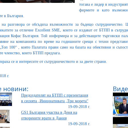
тогава е лидер в индустрия
фирмите и като възможно
е в България.
 на разговора се обсъдиха възможности за бъдещо сътрудничество. 
икатите за отличие Excellent SME, които се издават от БТПП в сътрудн
ация Кофас България. Той информира и за действащите търговски палат
авяне на компанията по време на годишните срещи с техни представи
Топ 100“ , която Палатата прави само на базата на обективни и съпос
те членство, които БТПП предлага.
ираха се и интересите от сътрудничеството и за двете страни.
018 г.
 новини:
Виде
Председателят на БТПП с презентация
в сесията „Инициативата „Три морета“
19-09-2018 г.
GS1 България участва в Деня на
отворените врати в Дания
19-09-2018 г.