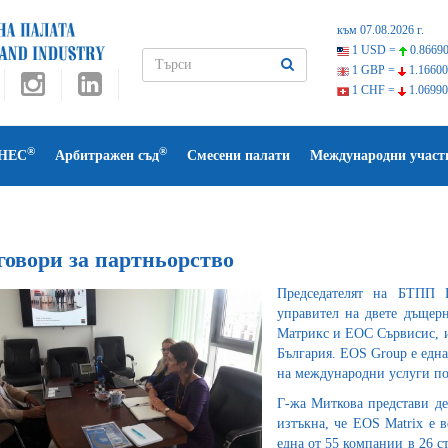
към 07.08.2026 г.
1 USD =
0.86690
1 GBP =
1.16600
1 CHF =
1.06990
®
®
НЕС
Арбитражен съд
Смесени палати
Международни участ
говори за партньорство
Председателят на БТПП 
управител на двете дъщер
Матрикс и ЕОС Сървисис, и
България. EOS Group е една
на международни услуги по
Г-жа Миткова представи дей
изтъкна, че EOS Matrix е в
една от 55 компании в 26 с