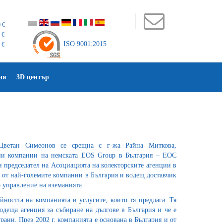
 €
 €
ISO 9001:2015
 €
ия
3D център
Цветан Симеонов се срещна с г-жа Райна Миткова,
ни компании на немската EOS Group в България – ЕОС
 председател на Асоциацията на колекторските агенции в
 от най-големите компании в България и водещ доставчик
 управление на вземанията.
ността на компанията и услугите, които тя предлага. Тя
одеща агенция за събиране на дългове в България и че е
трани. През 2002 г. компанията е основана в България и от