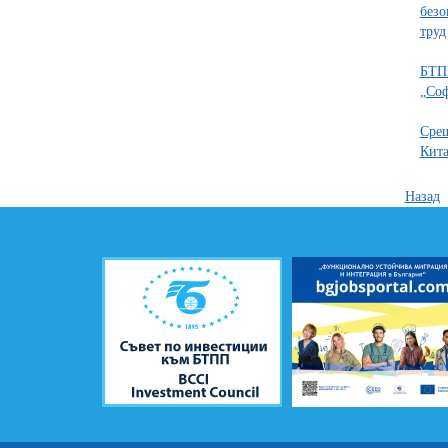
безо
труд
БТПП
„Со
Срещ
Кита
Назад