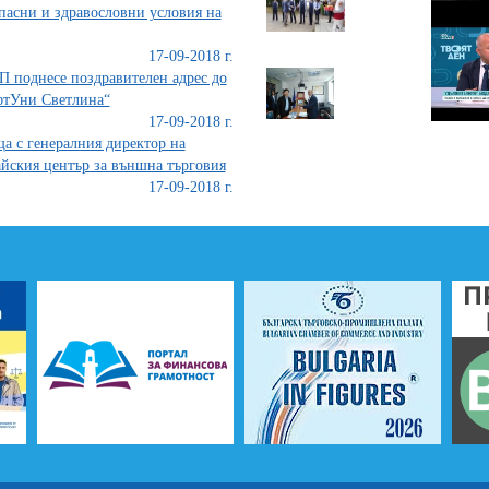
пасни и здравословни условия на
17-09-2018 г.
 поднесе поздравителен адрес до
фтУни Светлина“
17-09-2018 г.
а с генералния директор на
йския център за външна търговия
17-09-2018 г.