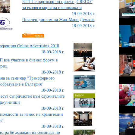
БТПП е партньор по проект „GRECO“
за екологизация на икономиката
19-09-2018 г.
Почетен диплом на Жан-Мари Деманж
18-09-2018 г.
еренция Online Advertising 2018
18-09-2018 г.
 взе участие в бизнес форум в
урещ
18-09-2018 г.
на за семинар “Трансферното
образуване в България“
18-09-2018 г.
есът съпричастен към служителите
ца-ученици
18-09-2018 г.
можности за износ на хранителни
и”
18-09-2018 г.
стра бе домакин на семинара по