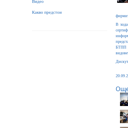
Видео
Какво предстои
фирмит
В хода
сертиф
информ
предст
БТПП „
видове
Дискут
20.09.2
Още