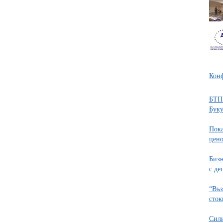
Конф
БТПП
Бук
Пока
цено
Бизн
с де
“Въз
сток
Сили