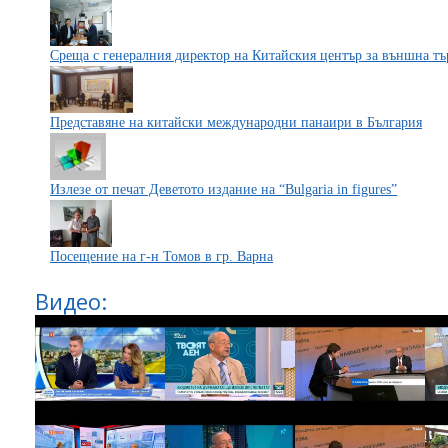
Среща с генералния директор на Китайския център за външна тъ
Представяне на китайски международни панаири в България
Излезе от печат Деветото издание на “Bulgaria in figures”
Посещение на г-н Томов в гр. Варна
Видео: