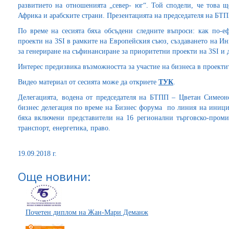
развитието на отношенията „север- юг“. Той сподели, че това щ
Африка и арабските страни. Презентацията на председателя на БТ
По време на сесията бяха обсъдени следните въпроси: как по-е
проекти на 3SI в рамките на Европейския съюз, създаването на И
за генериране на съфинансиране за приоритетни проекти на 3SI и 
Интерес предизвика възможността за участие на бизнеса в проекти
Видео материал от сесията може да откриете
ТУК
.
Делегацията, водена от председателя на БТПП – Цветан Симеон
бизнес делегация по време на Бизнес форума по линия на иниц
бяха включени представители на 16 регионални търговско-пром
транспорт, енергетика, право.
19.09.2018 г.
Още новини:
Почетен диплом на Жан-Мари Деманж