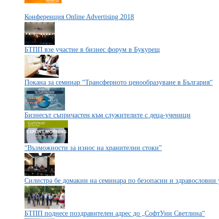
Конференция Online Advertising 2018
БТПП взе участие в бизнес форум в Букурещ
Покана за семинар “Трансферното ценообразуване в България“
Бизнесът съпричастен към служителите с деца-ученици
“Възможности за износ на хранителни стоки”
Силистра бе домакин на семинара по безопасни и здравословни 
БТПП поднесе поздравителен адрес до „СофтУни Светлина“