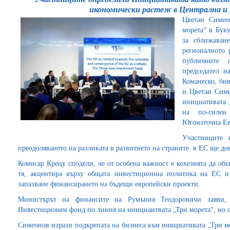
икономически растеж в Централна и
Цветан Симео
морета“ в Буку
за сближаван
регионалното 
публичните 
председател н
Команеско, би
и Цветан Симе
инициативата 
на по-силен
Югоизточна Ев
Участниците 
преодоляването на разликата в развитието на страните в ЕС ще до
Комисар Крецу сподели, че от особена важност е кохезията да об
тя, акцентира върху общата инвестиционна политика на ЕС 
запазване финансирането на бъдещи европейски проекти.
Министърът на финансите на Румъния Теодоровичи заяви, 
Инвестиционен фонд по линия на инициаитвата „Три морета“, но о
Симеонов изрази подкрепата на бизнеса към инициативата „Три мо