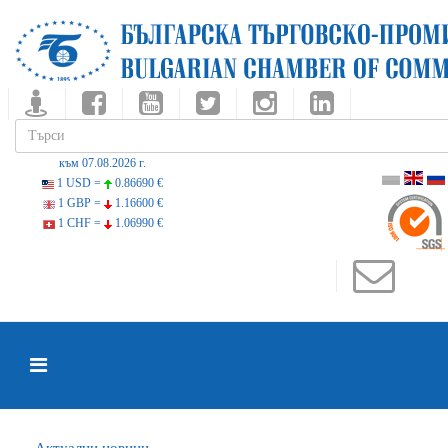
към 07.08.2026 г.
1 USD =
0.86690 €
1 GBP =
1.16600 €
1 CHF =
1.06990 €