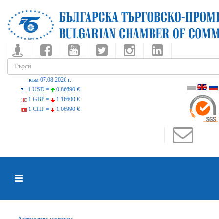
към 07.08.2026 г.
1 USD =
0.86690 €
1 GBP =
1.16600 €
1 CHF =
1.06990 €