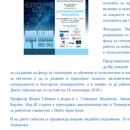
изложба за пр
включва в еки
за кацането 
изложбата ще 
Фондация "Ви
разрешение от 
фонд за стипен
работи за моби
в технологичн
Представители
да Ви поканят 
за създаване на фонд за стипендии за обучение в технологини и 
за обучение е да се развият и привлекат таланти, включител
специалности в български университети, а в замяна те да работ
Двете събития ще се състоят на 14 септември 2018 г.
Професор Виден Табаков е роден в с. Стакевци, Видинско. Завъ
Берлин. Над 40 години е преподавал авиоинженерство в Универси
са работили съвместно с Нийл Армстронг.
И на двете събития се предвижда широко медийно отразяване. За 
Атанасова.