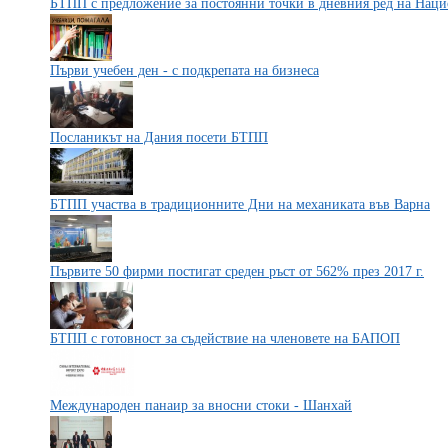
БТПП с предложение за постоянни точки в дневния ред на Нац
Първи учебен ден - с подкрепата на бизнеса
Посланикът на Дания посети БТПП
БТПП участва в традиционните Дни на механиката във Варна
Първите 50 фирми постигат среден ръст от 562% през 2017 г.
БТПП с готовност за съдействие на членовете на БАПОП
Международен панаир за вносни стоки - Шанхай