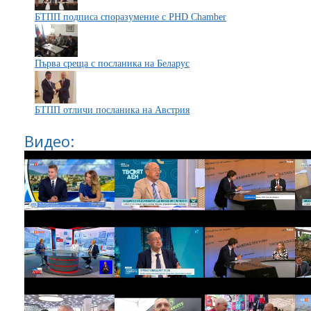
БТПП подписа споразумение с PHD Chamber
Първа среща с посланика на Беларус
БТПП отличи посланика на Австрия
Видео: