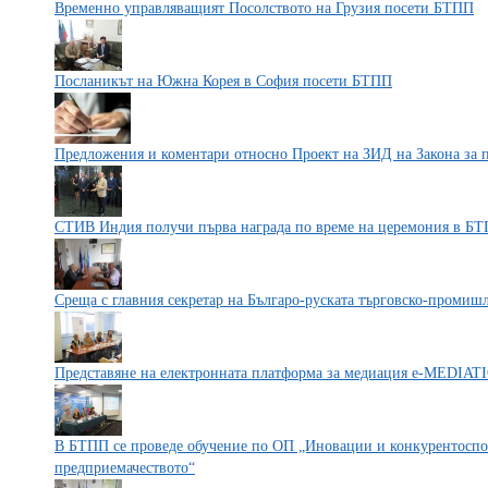
Временно управляващият Посолството на Грузия посети БТПП
Посланикът на Южна Корея в София посети БТПП
Предложения и коментари относно Проект на ЗИД на Закона за 
СТИВ Индия получи първа награда по време на церемония в Б
Среща с главния секретар на Българо-руската търговско-промишл
Представяне на електронната платформа за медиация e-MEDIAT
В БТПП се проведе обучение по ОП „Иновации и конкурентоспос
предприемачеството“