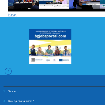
Назад
За нас
Как да стана член ?