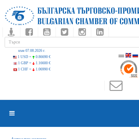
към 07.08.2026 г.
1 USD =
0.86690 €
1 GBP =
1.16600 €
1 CHF =
1.06990 €