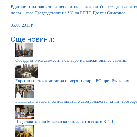
Вдигането на заплати и пенсии ще натовари бизнеса допълните
полза – каза Председателят на УС на БТПП Цветан Симеонов
06.06.2011 г.
Още новини:
Обсъдени бяха съвместни българо-испански бизнес събития
Украински стоки могат да намерят пазар в ЕС през България
БТПП стана гарант за повишаване събираемостта на т.н. тротоар
Представител на Марсилската палата гостува в БТПП