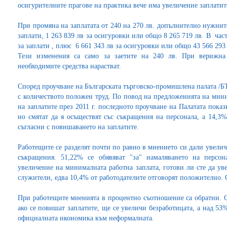
осигурителните прагове на практика вече има увеличение заплатите
При промяна на заплатата от 240 на 270 лв. допълнително нужните
заплати, 1 263 839 лв за осигуровки или общо 8 265 719 лв. В час
за заплати , плюс 6 661 343 лв за осигуровки или общо 43 566 293
Тези изменения са само за заетите на 240 лв. При верижна
необходимите средства нарастват.
Според проучване на Българската търговско-промишлена палата /Б
с количеството положен труд. По повод на предложенията на мини
на заплатите през 2011 г. последното проучване на Палатата показ
но смятат да я осъществят със съкращения на персонала, а 14,3
съгласни с повишаването на заплатите.
Работещите се разделят почти по равно в мнението си дали увеличе
съкращения. 51,22% се обявяват "за" намаляването на персон
увеличение на минималната работна заплата, готови ли сте да у
служители, едва 10,4% от работодателите отговорят положително. 
При работещите мненията в процентно съотношение са обратни. О
ако се повишат заплатите, ще се увеличи безработицата, а над 5
официалната икономика към неформалната.