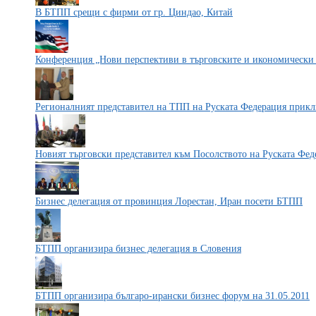
В БТПП срещи с фирми от гр. Циндао, Китай
Конференция „Нови перспективи в търговските и икономическ
Регионалният представител на ТПП на Руската Федерация прикл
Новият търговски представител към Посолството на Руската Фед
Бизнес делегация от провинция Лорестан, Иран посети БТПП
БТПП организира бизнес делегация в Словения
БТПП организира българо-ирански бизнес форум на 31.05.2011