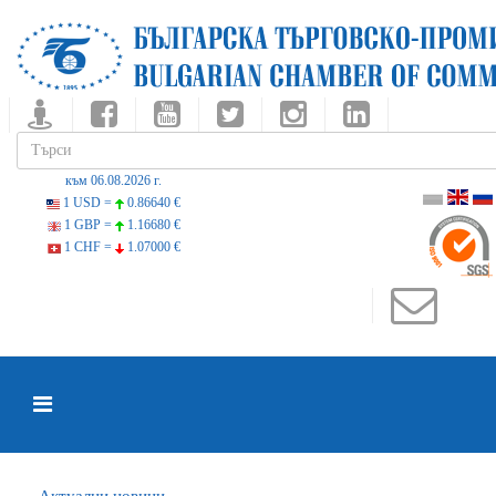
към 06.08.2026 г.
1 USD =
0.86640 €
1 GBP =
1.16680 €
1 CHF =
1.07000 €