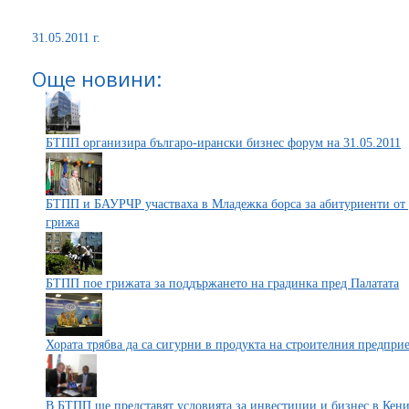
31.05.2011 г.
Още новини:
БТПП организира българо-ирански бизнес форум на 31.05.2011
БТПП и БАУРЧР участваха в Младежка борса за абитуриенти от 
грижа
БТПП пое грижата за поддържането на градинка пред Палатата
Хората трябва да са сигурни в продукта на строителния предпри
В БТПП ще представят условията за инвестиции и бизнес в Кен