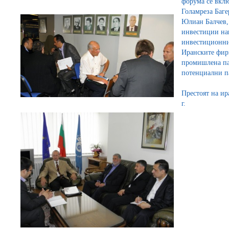
форума се вклю
Голамреза Баге
Юлиан Балчев, 
инвестиции нап
инвестиционни
Иранските фир
промишлена па
потенциални п
Престоят на ир
г.