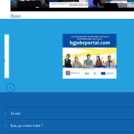
Назад
За нас
Как да стана член ?