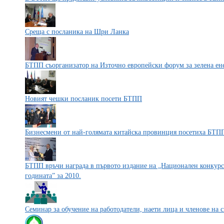
Среща с посланика на Шри Ланка
БТПП съорганизатор на Източно европейски форум за зелена ен
Новият чешки посланик посети БТПП
Бизнесмени от най-голямата китайска провинция посетиха БТП
БТПП връчи награда в първото издание на „Национален конкур
годината” за 2010.
Семинар за обучение на работодатели, наети лица и членове на