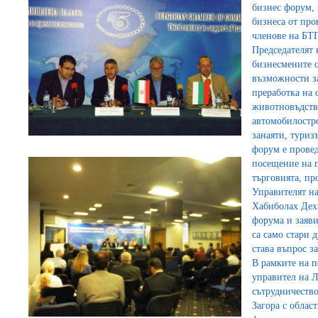
бизнес форум, 
бизнеса от пр
членове на БТ
Председателят 
бизнесмените о
възможности за
преработка на 
животновъдств
автомобилостр
занаяти, туриз
форум е провед
посещение на п
търговията, п
Управителят на
Хабиболах Дех
форума и заяв
са само стари 
става въпрос з
В рамките на п
управител на Л
сътрудничеств
Загора с облас