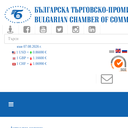
към 07.08.2026 г.
1 USD =
0.86690 €
1 GBP =
1.16600 €
1 CHF =
1.06990 €