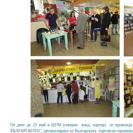
От днес до 21 май в ЦУМ (северен вход, партер) се провеж
БЪЛГАРСКОТО”, организирано от Българската търговско-промишл