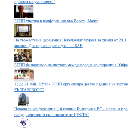
приятел на училището“
БТПП участва в конференция във Валета, Малта
На тържествена церемония Нобеловият лауреат за химия от 2011
звание „Доктор хонорис кауза“ на БАН
БТПП бе партньор на шестата международна конференция "Обра
12 до 21 май, ЦУМ - БТПП организира девето издание на тър
БЪЛГАРСКОТО”
Покана за конференция „10 години България в ЕС – ползи и пре
сътрудничеството със страните от ЦЕФТА“