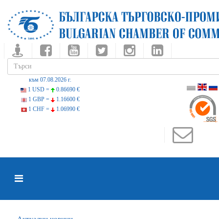
към 07.08.2026 г.
1 USD =
0.86690 €
1 GBP =
1.16600 €
1 CHF =
1.06990 €