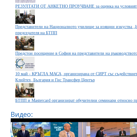
РЕЗУЛТАТИ ОТ АНКЕТНО ПРОУЧВАНЕ за оценка на условията 
Представители на Националното училище за изящни изкуства „И
председателя на БТПП
Предстои посещение в София на представители на ръководството
10 май - КРЪГЛА МАСА, организирана от СИРТ със съдействиет
Клийтех, България и Гис Трансфер Център
БТПП и Mastercard организират обучителни семинари относно п
Видео: