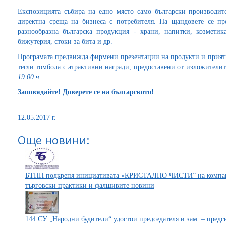
Експозицията събира на едно място само български производит
директна среща на бизнеса с потребителя. На щандовете се пр
разнообразна българска продукция - храни, напитки, козметика
бижутерия, стоки за бита и др.
Програмата предвижда фирмени презентации на продукти и приятн
тегли томбола с атрактивни награди, предоставени от изложителит
19.00 ч.
Заповядайте! Доверете се на българското!
12.05.2017 г.
Още новини:
БТПП подкрепя инициативата «КРИСТАЛНО ЧИСТИ” на компани
търговски практики и фалшивите новини
144 СУ „Народни будители“ удостои председателя и зам. – предс