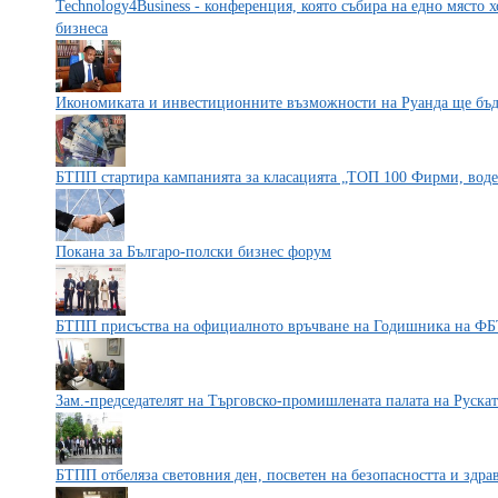
Technology4Business - конференция, която събира на едно място 
бизнеса
Икономиката и инвестиционните възможности на Руанда ще бъда
БТПП стартира кампанията за класацията „ТОП 100 Фирми, воде
Покана за Българо-полски бизнес форум
БТПП присъства на официалното връчване на Годишника на Ф
Зам.-председателят на Търговско-промишлената палата на Руска
БТПП отбеляза световния ден, посветен на безопасността и здра