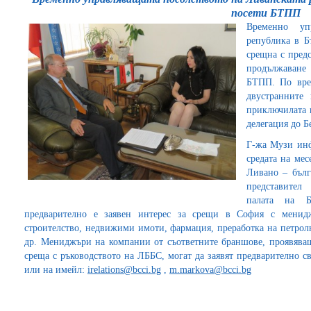
посети БТПП
Временно уп
република в Б
срещна с пред
продължаване
БТПП. По врем
двустранните
приключилата 
делегация до Б
Г-жа Музи инф
средата на мес
Ливано – бълг
представител
палата на 
предварително е заявен интерес за срещи в София с менид
строителство, недвижими имоти, фармация, преработка на петрол
др. Мениджъри на компании от съответните браншове, проявява
среща с ръководството на ЛББС, могат да заявят предварително св
или на имейл:
irelations@bcci.bg
,
m.markova@bcci.bg