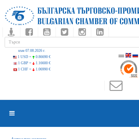
към 07.08.2026 г.
1 USD =
0.86690 €
1 GBP =
1.16600 €
1 CHF =
1.06990 €