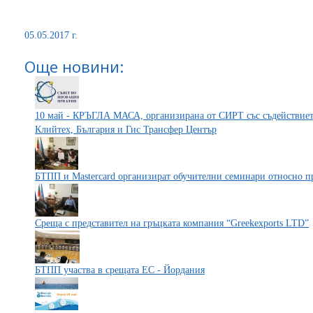
05.05.2017 г.
Още новини:
10 май - КРЪГЛА МАСА, организирана от СИРТ със съдействиет
Клийтех, България и Гис Трансфер Център
БТПП и Mastercard организират обучителни семинари относно п
Среща с представител на гръцката компания “Greekexports LTD”
БТПП участва в срещата ЕС - Йордания