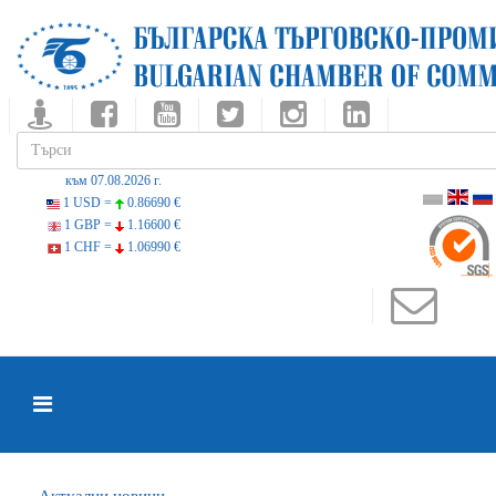
към 07.08.2026 г.
1 USD =
0.86690 €
1 GBP =
1.16600 €
1 CHF =
1.06990 €