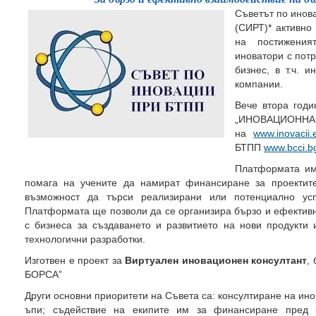
Съветът по инов
(СИРТ)* активно
на постижения
иноватори с пот
бизнес, в т.ч. 
компании.
Вече втора год
„ИНОВАЦИОННА
на
www.inovacii.
БТПП
www.bcci.b
Платформата им
помага на учените да намират финансиране за проектит
възможност да търси реализирани или потенциално усп
Платформата ще позволи да се организира бързо и ефектив
с бизнеса за създаването и развитието на нови продукти 
технологични разработки.
Изготвен е проект за
Виртуален иновационен консултант
,
БОРСА”
Други основни приоритети на Съвета са: консултиране на ино
ъпи; съдействие на екипите им за финансиране пред 