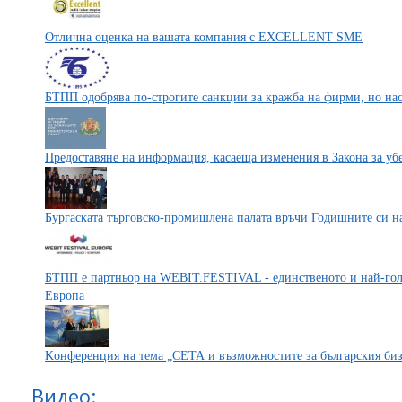
Отлична оценка на вашата компания с EXCELLENT SME
БТПП одобрява по-строгите санкции за кражба на фирми, но нас
Предоставяне на информация, касаеща изменения в Закона за у
Бургаската търговско-промишлена палата връчи Годишните си н
БТПП е партньор на WEBIT.FESTIVAL - единственото и най-гол
Европа
Kонференция на тема „СЕТА и възможностите за българския би
Видео: