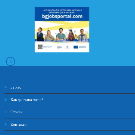
За нас
Как да стана член ?
Отзиви
Контакти