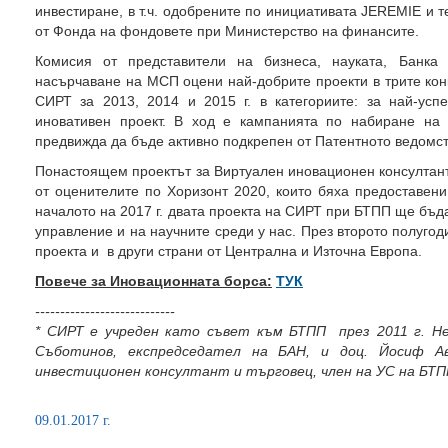
инвестиране, в т.ч. одобрените по инициативата JEREMIЕ и т
от Фонда на фондовете при Министерство на финансите.
Комисия от представители на бизнеса, науката, Банка
насърчаване на МСП оцени най-добрите проекти в трите кон
СИРТ за 2013, 2014 и 2015 г. в категориите: за най-ус
иновативен проект. В ход е кампанията по набиране на 
предвижда да бъде активно подкрепен от Патентното ведомст
Понастоящем проектът за Виртуален иновационен консултант 
от оценителите по Хоризонт 2020, които бяха предоставени
началото на 2017 г. двата проекта на СИРТ при БТПП ще бъд
управление и на научните среди у нас. През второто полугод
проекта и в други страни от Централна и Източна Европа.
Повече за Иновационната борса:
ТУК
----------------------------
*
СИРТ е учреден като съвет към БТПП през 2011 г. Не
Съботинов, експредседател на БАН, и доц. Йосиф Ав
инвестиционен консултант и търговец, член на УС на БТП
09.01.2017 г.