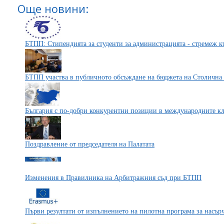
Още новини:
БТПП: Стипендията за студенти за администрацията - стремеж 
БТПП участва в публичното обсъждане на бюджета на Столична 
България с по-добри конкурентни позиции в международните к
Поздравление от председателя на Палатата
Изменения в Правилника на Арбитражния съд при БТПП
Първи резултати от изпълнението на пилотна програма за насър