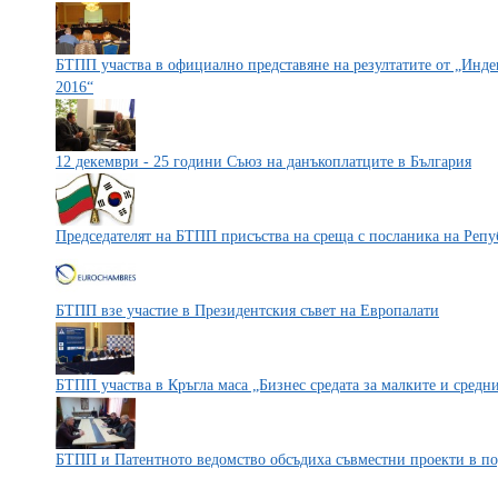
БТПП участва в официално представяне на резултатите от „Индек
2016“
12 декември - 25 години Съюз на данъкоплатците в България
Председателят на БТПП присъства на среща с посланика на Репу
БТПП взе участие в Президентския съвет на Европалати
БТПП участва в Кръгла маса „Бизнес средата за малките и средн
БТПП и Патентното ведомство обсъдиха съвместни проекти в по