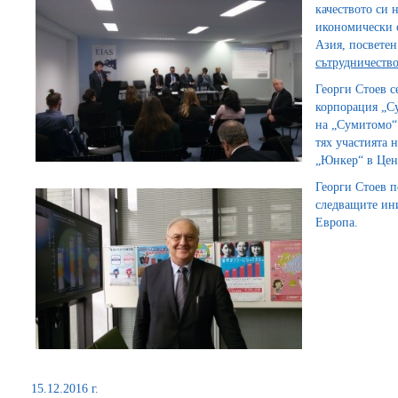
качеството си 
икономически с
Азия, посвете
сътрудничеств
Георги Стоев с
корпорация „С
на „Сумитомо“
тях участията 
„Юнкер“ в Цен
Георги Стоев 
следващите ин
Европа.
15.12.2016 г.