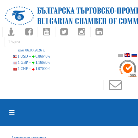
към 06.08.2026 г.
1 USD =
0.86640 €
1 GBP =
1.16680 €
1 CHF =
1.07000 €