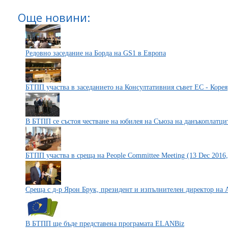
Още новини:
Редовно заседание на Борда на GS1 в Европа
БТПП участва в заседанието на Консултативния съвет ЕС - Корея
В БТПП се състоя честване на юбилея на Съюза на данъкоплатци
БТПП участва в среща на People Committee Meeting (13 Dec 2
Среща с д-р Ярон Брук, президент и изпълнителен директор на
В БТПП ще бъде представена програмата ELANBiz