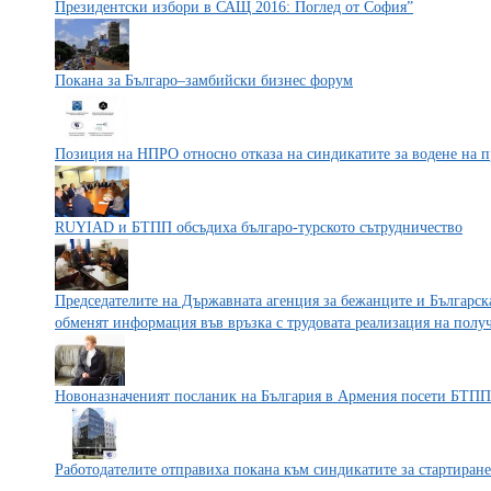
Президентски избори в САЩ 2016: Поглед от София”
Покана за Българо–замбийски бизнес форум
Позиция на НПРО относно отказа на синдикатите за водене на 
RUYIAD и БТПП обсъдиха българо-турското сътрудничество
Председателите на Държавната агенция за бежанците и Българск
обменят информация във връзка с трудовата реализация на полу
Новоназначеният посланик на България в Армения посети БТПП
Работодателите отправиха покана към синдикатите за стартиран