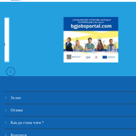
За нас
Отзиви
Как да стана член ?
Контакти