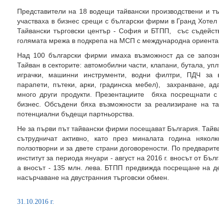
Представители на 18 водещи тайвански производствени и тъ
участваха в бизнес срещи с български фирми в Гранд Хоте
Тайвански търговски център - София и БТПП, със съдействи
голямата мрежа в подкрепа на МСП с международна ориента
Над 100 български фирми имаха възможност да се запозн
Тайван в секторите: автомобилни части, клапани, бутала, уп
играчки, машинни инструменти, водни филтри, ПДЧ за 
парапети, пътеки, арки, градинска мебел), захранване, а
много други продукти. Презентациите бяха посрещнати с
бизнес. Обсъдени бяха възможности за реализиране на та
потенциални бъдещи партньорства.
Не за първи път тайвански фирми посещават България. Тайв
сътрудничат активно, като през миналата година някол
ползотворни и за двете страни договорености. По предвари
институт за периода януари - август на 2016 г. вносът от Бъл
а вносът - 135 млн. лева. БТПП предвижда посрещане на д
насърчаване на двустранния търговски обмен.
31.10.2016 г.