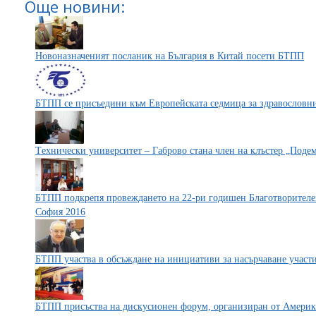
Още новини:
Новоназначеният посланик на България в Китай посети БТПП
БТПП се присъедини към Европейската седмица за здравословни 
Tехнически университет – Габрово стана член на клъстер „Поде
БТПП подкрепя провеждането на 22-ри годишен Благотворителе
София 2016
БТПП участва в обсъждане на инициативи за насърчаване учас
БТПП присъства на дискусионен форум, организиран от Американ