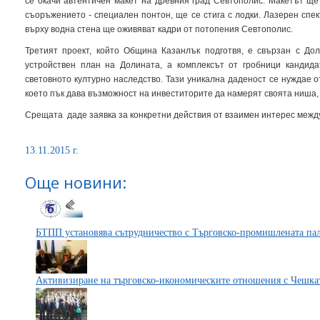
се окачи автентичен макет на древния град Севтополис. Макетът ще
съоръжението - специален понтон, ще се стига с лодки. Лазерен спе
върху водна стена ще оживяват кадри от потопения Севтополис.
Третият проект, който Община Казанлък подготвя, е свързан с До
устройствен план на Долината, а комплексът от гробници кандид
световното културно наследство. Тази уникална даденост се нуждае о
което пък дава възможност на инвеститорите да намерят своята ниша,
Срещата даде заявка за конкретни действия от взаимен интерес меж
13.11.2015 г.
Още новини:
БТПП установява сътрудничество с Търговско-промишлената пал
Активизиране на търговско-икономическите отношения с Чешка