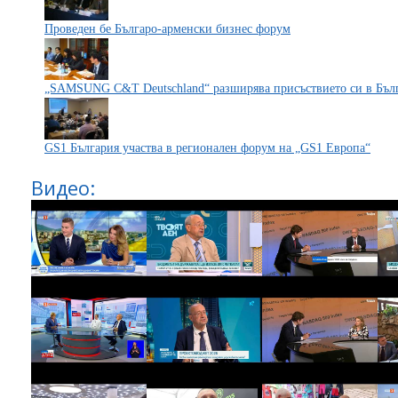
Проведен бе Българо-aрменски бизнес форум
„SAMSUNG C&T Deutschland“ разширява присъствието си в Бъл
GS1 България участва в регионален форум на „GS1 Европа“
Видео: