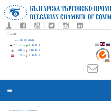
към 07.08.2026 г.
1 USD =
0.86690 €
1 GBP =
1.16600 €
1 CHF =
1.06990 €