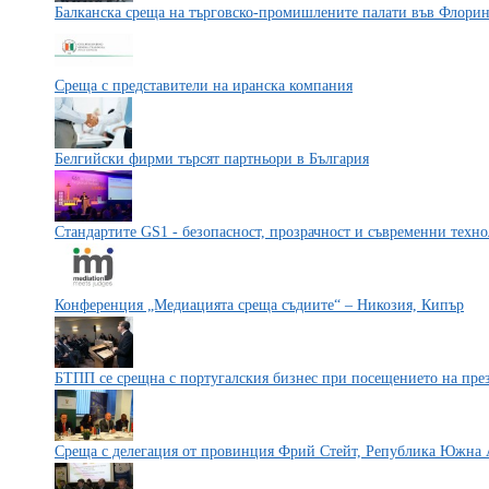
Балканска среща на търговско-промишлените палати във Флори
Среща с представители на иранска компания
Белгийски фирми търсят партньори в България
Стандартите GS1 - безопасност, прозрачност и съвременни техн
Конференция „Медиацията среща съдиите“ – Никозия, Кипър
БТПП се срещна с португалския бизнес при посещението на пре
Среща с делегация от провинция Фрий Стейт, Република Южна