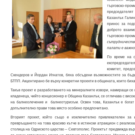
търговско-про
председателят
Казанлък Галин
принос за под
доброто взаим
търговско-пром
сътрудничест
палати е важно
По време на с
експредседате
комитет, предс
Скендеров и Йордан Игнатов, бяха обсъдени възможностите за бъ
БТПП. Акцентирано бе върху конкретни проекти в общината, които бих
Такъв проект е разработването на минералните извори, намиращи се 
кладенеца, чийто концесионер е Община Казанлък, се отличава с висок
на балнеолечение и балнеотуризъм. Освен това, Казанлък е богат с
допълнително прави това място особено предпочитано.
Вторият проект, който също е изключително привлекателен за и
превръщането на това красиво кътче в истински атракцион с реализа
столица на Одриското царство – Севтополис. Проектът предвижда вър