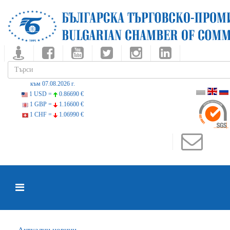
към 07.08.2026 г.
1 USD =
0.86690 €
1 GBP =
1.16600 €
1 CHF =
1.06990 €