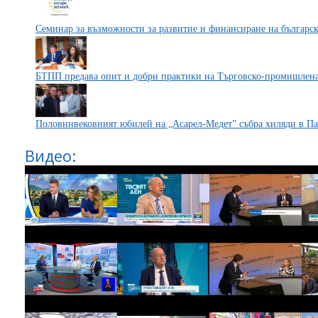
Семинар за възможности за развитие и финансиране на българс
БТПП предава опит и добри практики на Търговско-промишленат
Половинвековният юбилей на „Асарел-Медет” събра хиляди в П
Видео: