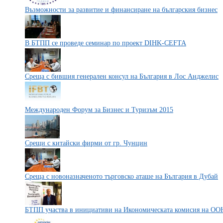
Възможности за развитие и финансиране на българския бизнес
В БТПП се проведе семинар по проект DIHK-CEFTA
Среща с бившия генерален консул на България в Лос Анджелис
Международен Форум за Бизнес и Туризъм 2015
Срещи с китайски фирми от гр. Чунцин
Среща с новоназначеното търговско аташе на България в Дубай
БТПП участва в инициативи на Икономическата комисия на ОО