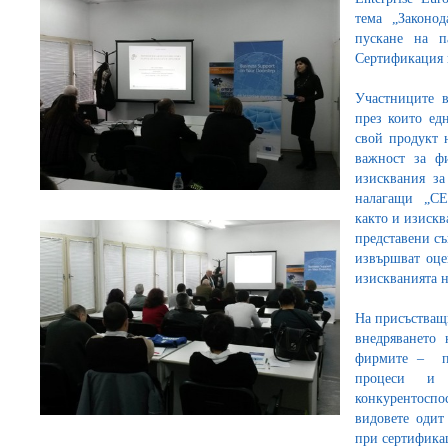
тема „Законо
пускане на п
Сертификация н
Участниците в
през които ед
свой продукт 
важност за фи
изисквания за
налагащи „СЕ“
както и изискв
представени с
извършват оце
изискванията н
На присъстващи
внедряването 
фирмите – по
процеси и
конкурентоспо
видовете одит
при сертификац