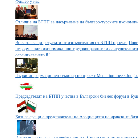
Фишер у нас
Отличие на БТПП за насърчаване на българо-турските икономи
Впечатляващи резултати от изпълнявания от БТПП проект „Пов
неформалната икономика при трудовоправните и осигурителнит
ограничаването й”
Първи информационен семинар по проект Mediation meets Judges
Председателят на БТПП участва в Български бизнес форум в Бу
Бизнес срещи с представители на Асоциацията на иракските би
Интензивен курс за квалификацията „Специалист по техническ