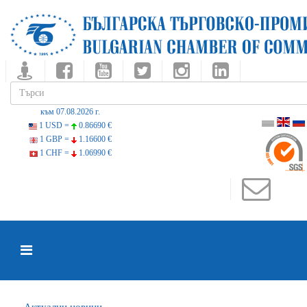
към 07.08.2026 г.
1 USD =
0.86690 €
1 GBP =
1.16600 €
1 CHF =
1.06990 €