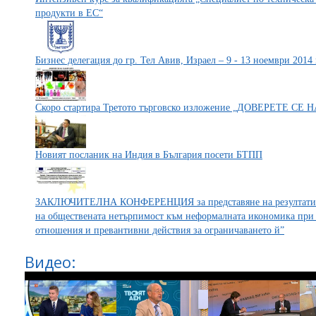
продукти в ЕС“
Бизнес делегация до гр. Тел Авив, Израел – 9 - 13 ноември 2014
Скоро стартира Третото търговско изложение „ДОВЕРЕТЕ СЕ
Новият посланик на Индия в България посети БТПП
ЗАКЛЮЧИТЕЛНА КОНФЕРЕНЦИЯ за представяне на резултатите 
на обществената нетърпимост към неформалната икономика при
отношения и превантивни действия за ограничаването й”
Видео: