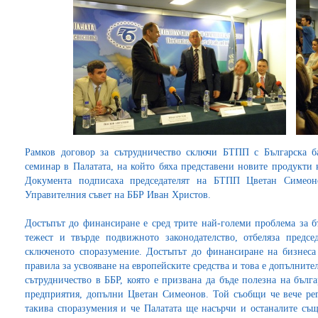
Рамков договор за сътрудничество сключи БТПП с Българска б
семинар в Палатата, на който бяха представени новите продукти 
Документа подписаха председателят на БТПП Цветан Симеон
Управителния съвет на ББР Иван Христов.
Достъпът до финансиране е сред трите най-големи проблема за б
тежест и твърде подвижното законодателство, отбеляза предс
сключеното споразумение. Достъпът до финансиране на бизнеса
правила за усвояване на европейските средства и това е допълнит
сътрудничество в ББР, която е призвана да бъде полезна на бълг
предприятия, допълни Цветан Симеонов. Той съобщи че вече ре
такива споразумения и че Палатата ще насърчи и останалите същ