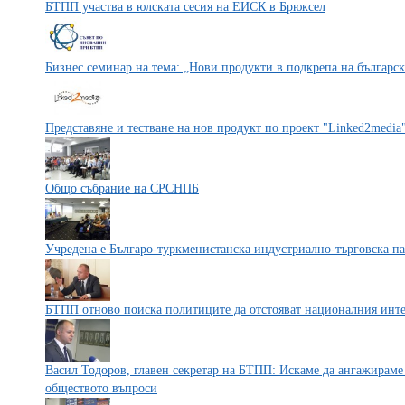
БТПП участва в юлската сесия на ЕИСК в Брюксел
Бизнес семинар на тема: „Нови продукти в подкрепа на българск
Представяне и тестване на нов продукт по проект "Linked2media
Общо събрание на СРСНПБ
Учредена е Българо-туркменистанска индустриално-търговска па
БТПП отново поиска политиците да отстояват националния инте
Васил Тодоров, главен секретар на БТПП: Искаме да ангажираме
обществото въпроси