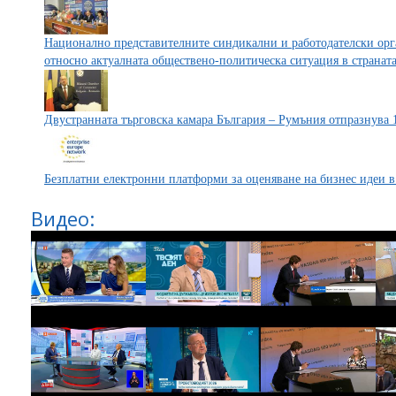
Национално представителните синдикални и работодателски ор
относно актуалната обществено-политическа ситуация в странат
Двустранната търговска камара България – Румъния отпразнува 
Безплатни електронни платформи за оценяване на бизнес идеи в
Видео: