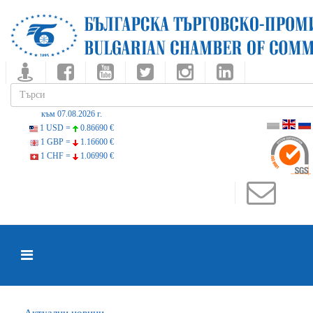
към 07.08.2026 г.
1 USD =
0.86690 €
1 GBP =
1.16600 €
1 CHF =
1.06990 €