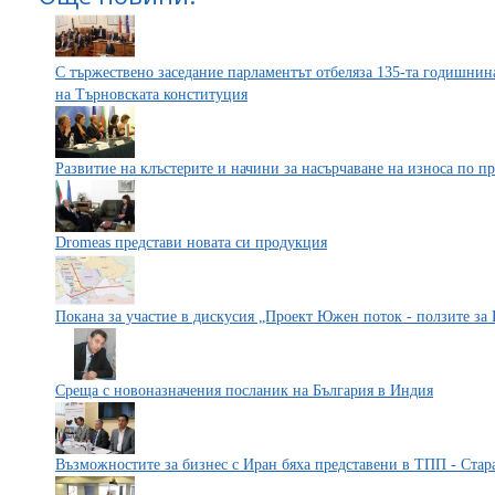
С тържествено заседание парламентът отбеляза 135-та годишнин
на Търновската конституция
Развитие на клъстерите и начини за насърчаване на износа по п
Dromeas представи новата си продукция
Покана за участие в дискусия „Проект Южен поток - ползите за
Среща с новоназначения посланик на България в Индия
Възможностите за бизнес с Иран бяха представени в ТПП - Стар