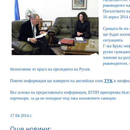
ръководител н
Посолството н
16 април 2014 г
Срещата бе по 
ще бъдат налож
ситуацията.
Г-жа Брукс ин
руски граждани
членове на ру
ръководители,
бизнесмени от кръга на президента на Русия.
Повече информация ще намерите на английски език
ТУК
и неофиц
Въз основа на предоставената информация, БТПП препоръчва бълг
партньори, за да не попаднат под така наложените санкции.
17.04.2014 г.
Още новини: