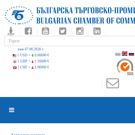
към 07.08.2026 г.
1 USD =
0.86690 €
1 GBP =
1.16600 €
1 CHF =
1.06990 €