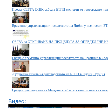
Проект CEFTA-DIHK събра в БТПП експерти от търговските пал
Временно управляващият посолството на Либия у нас посети Б
ОБЯВА за ОТКРИВАНЕ НА ПРОЦЕДУРА ЗА ОПРЕДЕЛЯНЕ 
Среща с временно управляващия посолството на Бразилия в Соф
Двудневна визита на ръководството на БТПП в Одрин, Турция
Среща с ръководство на Македонско-българската стопанска кама
Видео: