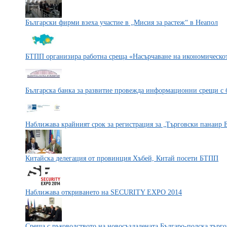
Български фирми взеха участие в „Мисия за растеж“ в Неапол
БТПП организира работна среща «Насърчаване на икономическот
Българска банка за развитие провежда информационни срещи с б
Наближава крайният срок за регистрация за „Търговски панаир 
Китайска делегация от провинция Хъбей, Китай посети БТПП
Наближава откриването на SECURITY EXPO 2014
Среща с ръководството на новосъздадената Българо-полска търг