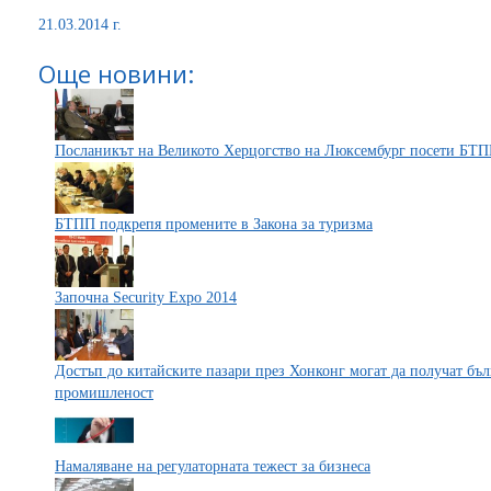
21.03.2014 г.
Още новини:
Посланикът на Великото Херцогство на Люксембург посети БТ
БТПП подкрепя промените в Закона за туризма
Започна Security Еxpo 2014
Достъп до китайските пазари през Хонконг могат да получат бъ
промишленост
Намаляване на регулаторната тежест за бизнеса