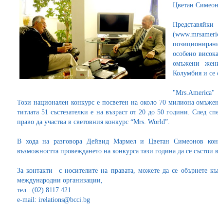
Цветан Симео
Представя
(www.mrsameri
позиционирани
особено висока
омъжени жен
Колумбия и се 
"Mrs.America"
Този национален конкурс е посветен на около 70 милиона омъжен
титлата 51 състезателки е на възраст от 20 до 50 години. След сп
право да участва в световния конкурс “Mrs. World”.
В хода на разговора Дейвид Мармел и Цветан Симеонов конс
възможността провеждането на конкурса тази година да се състои 
За контакти с носителите на правата, можете да се обърнете 
международни организации,
тел.: (02) 8117 421
e-mail: irelations@bcci.bg