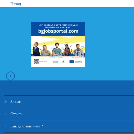
Назад
За нас
Отзиви
Как да стана член ?