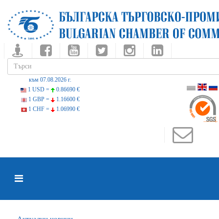
към 07.08.2026 г.
1 USD =
0.86690 €
1 GBP =
1.16600 €
1 CHF =
1.06990 €