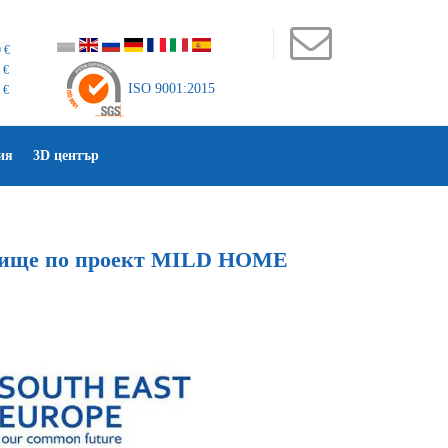
 €
 €
ISO 9001:2015
 €
ия
3D център
селище по проект MILD HOME