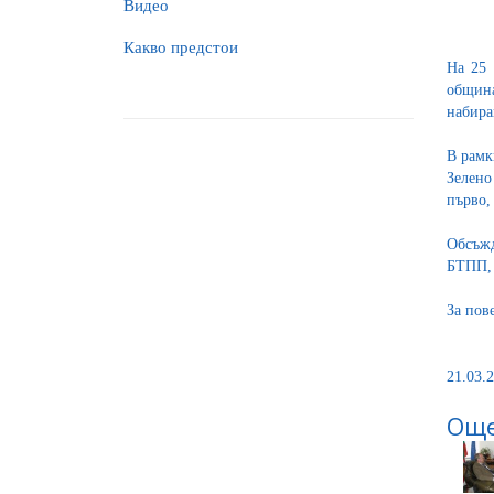
Видео
Какво предстои
На 25 
община
набира
В рамк
Зелено
първо,
Обсъжд
БТПП, 
За пов
21.03.2
Още