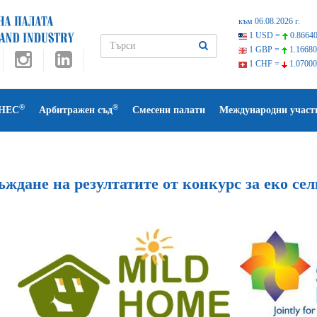
към 06.08.2026 г.
1 USD =
0.86640
1 GBP =
1.16680
1 CHF =
1.07000
®
®
НЕС
Арбитражен съд
Смесени палати
Международни участ
ъждане на резултатите от конкурс за еко 