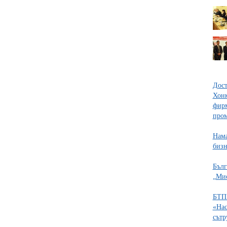
Дост
Хонк
фирм
про
Нама
бизн
Бълг
„Мис
БТПП
«Нас
сътр