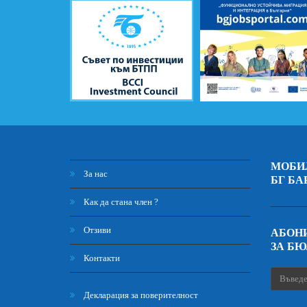
МОБИ
За нас
БГ БА
Как да стана член ?
Отзиви
АБОНИ
ЗА Б
Контакти
Декларация за поверителност