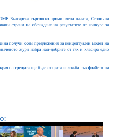
HOME Българска търговско-промишлена палата, Столична
вани страни на обсъждане на резултатите от конкурс за
щина получи осем предложения за концептуален модел на
наченото жури избра най-добрите от тях и класира едно
края на срещата ще бъде открита изложба във фоайето на
о: