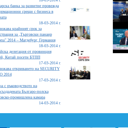
18-03-2014 г.
арска банка за развитие провежда
рмационни срещи с бизнеса в
ната
18-03-2014 г.
ижава крайният срок за
страция за „Търговски панаир
па” 2014 – Магдебург, Германия
18-03-2014 г.
йска делегация от провинция
й, Китай посети БТПП
17-03-2014 г.
лижава откриването на SECURITY
O 2014
17-03-2014 г.
а с ръководството на
създадената Българо-полска
овско-промишлена камара
14-03-2014 г.