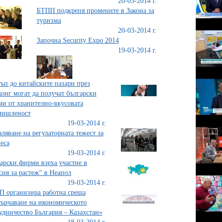
20-03-2014 г.
БТПП подкрепя промените в Закона за
туризма
20-03-2014 г.
Започна Security Еxpo 2014
19-03-2014 г.
ъп до китайските пазари през
онг могат да получат български
и от хранително-вкусовата
мишленост
19-03-2014 г.
ляване на регулаторната тежест за
еса
19-03-2014 г.
арски фирми взеха участие в
ия за растеж“ в Неапол
19-03-2014 г.
 организира работна среща
ърчаване на икономическото
удничество България – Казахстан»