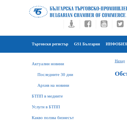
Търговски регистър
GS1 България
ИНФОБИЗ
Назад
Актуални новини
Обс
Последните 30 дни
Архив на новини
БTПП в медиите
Услуги в БТПП
Какво ползва бизнесът