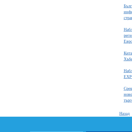
Бълг
инфо
стра
Набл
реги
Евро
Кита
Хъбе
Наб
EXP
Срещ
ново
търг
Назад