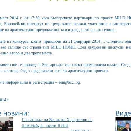
март 2014 г. от 17:30 часа българските партньори по проект MILD 
, Европейски институт по труда канят всички участници и заинтересо
не на архитектурни предложения за изграждането на еко селище.
ите на конкурса, който приключи на 21 февруари 2014 г., Столична об
 еко селище със сгради тип MILD HOME. След двудневни дискусии наз
 едно второ и две трети места.
ането ще се проведе в Българската търговско-промишлена палата. След 
в която ще бъдат представени всички архитектурни проекти.
ече информация и регистрация – een@bcci.bg.
014 г.
 новини:
Виде
Посланикът на Великото Херцогство на
Люксембург посети БТПП