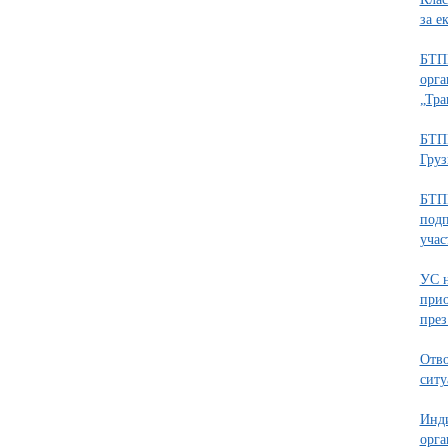
за е
БТПП
орга
„Тра
БТПП
Груз
БТПП
подп
учас
УС н
прио
през
Отво
ситу
Инди
орга