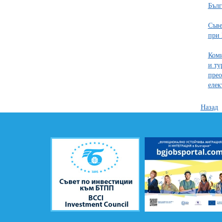
Бълг
Съве
при 
Коми
и ту
прео
елек
Назад