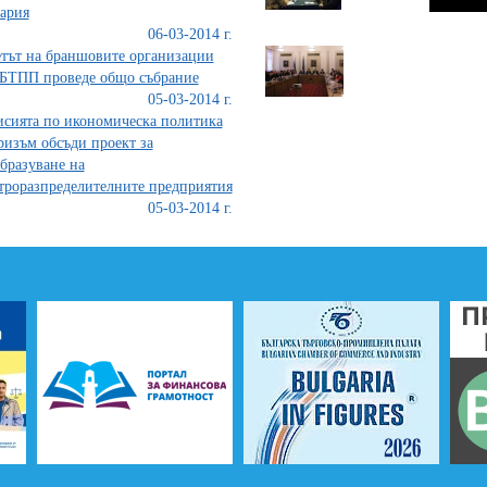
ария
06-03-2014 г.
тът на браншовите организации
БТПП проведе общо събрание
05-03-2014 г.
сията по икономическа политика
ризъм обсъди проект за
бразуване на
троразпределителните предприятия
05-03-2014 г.