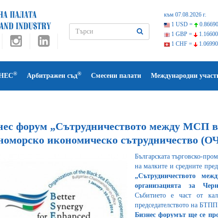
към 07.08.2026 г.
1 USD =
0.86690
1 GBP =
1.16600
1 CHF =
1.06990
®
®
НЕС
Арбитражен съд
Смесени палати
Международни участ
нес форум „Сътрудничеството между МСП в 
номорско икономическо сътрудничество (О
Българската търговско-про
на малките и средните пр
„Сътрудничеството меж
организацията за Чер
Събитието е част от ка
председателството на БТПП
Бизнес форумът ще се про