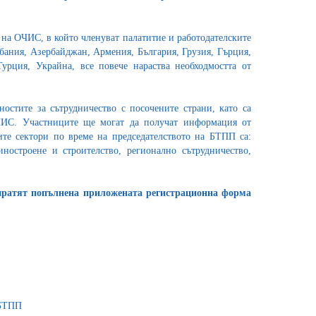
 на ОЧИС, в който членуват палатитие и работодателските
бания, Азербайджан, Армения, България, Грузия, Гърция,
урция, Украйна, все повече нараства необходмостта от
остите за сътрудничество с посочените страни, като са
ЧИС. Участниците ще могат да получат информация от
ите сектори по време на председателството на БТПП са:
иностроене и строителство, регионално сътрудничество,
зпратят попълнена приложената регистрационна форма
 БТПП