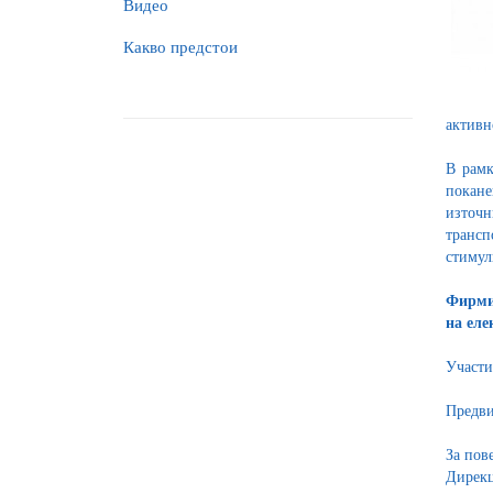
Видео
Какво предстои
активн
В рамк
покане
източн
трансп
стимул
Фирмит
на еле
Участи
Предви
За пов
Дирекц