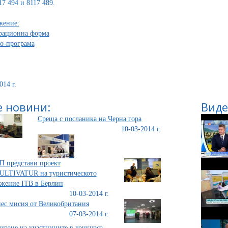
17 494 и 8117 489.
жение:
рационна форма
о-програма
014 г.
 новини:
Виде
Среща с посланика на Черна гора
10-03-2014 г.
 представи проект
ULTIVATUR на туристическото
жение ITB в Берлин
10-03-2014 г.
ес мисия от Великобритания
07-03-2014 г.
иране на участниците в конкурса