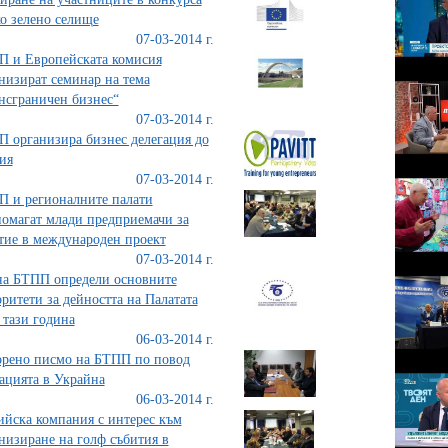
ко зелено селище
07-03-2014 г.
 и Европейската комисия
низират семинар на тема
нсграничен бизнес“
07-03-2014 г.
 организира бизнес делегация до
ия
07-03-2014 г.
 и регионалните палати
омагат млади предприемачи за
тие в международен проект
07-03-2014 г.
а БТПП определи основните
ритети за дейността на Палатата
 тази година
06-03-2014 г.
рено писмо на БТПП по повод
ацията в Украйна
06-03-2014 г.
йска компания с интерес към
низиране на голф събития в