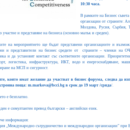
10:30 часа.
В рамките на Бизнес съвета
органзации от страните: Ал
Молдова, Русия, Сърбия, Т
о участие и представяне на бизнеса (основно малък и среден).
ите на мероприятието ще бъдат представени организациите и възможн
ни и представители на бизнес средите от страните – членки на О
ика и да установят контакт със съответните организации. Приоритетн
орт, логистика, инфраструктура, ИКТ, водо и енергоснабдяване, маш
иране на МСП и сигурност.
е, които имат желание да участват в бизнес форума, следва да и
ктронна поща: m.markova@bcci.bg в срок до 19 март /сряда
/.
ето е безплатно.
ден е симултантен превод български – английски език.
ече информация:
ия „Международно сътрудничество и международни организации” при