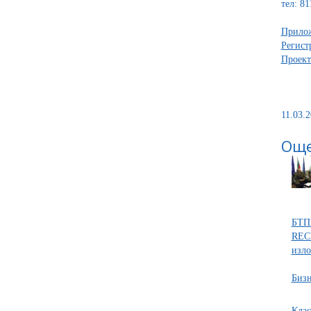
тел: 81
Прило
Регист
Проект
11.03.2
Още
БТПП
REC
изло
Бизн
Клас