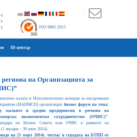
 €
 €
ISO 9001:2015
 €
ия
3D център
региона на Организацията за
ЧИС)”
мишлена палата и Изпълнителната агенция за насърчаване
едприятия (ИАНМСП) организират
бизнес форум на тема:
ду малките и средни предприятия в региона на
номорско икономическо сътрудничество (ОЧИС)”
.
лендара на Бизнес Съвета към ОЧИС в рамките на
 (1 януари - 30 юни 2014).
веде на 21 март 2014г. /петък/ в сградата на БТПП от