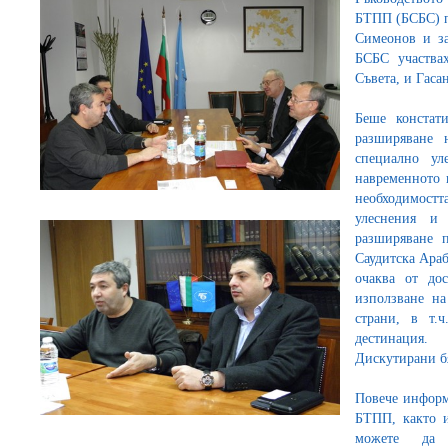
БТПП (БСБС) п
Симеонов и за
БСБС участва
Съвета, и Гаса
Беше констати
разширяване 
специално ул
навременното 
необходимост
улеснения и 
разширяване 
Саудитска Араб
очаква от до
използване на
страни, в т.
дестинация.
Дискутирани бя
Повече информ
БТПП, както 
можете да