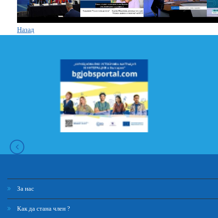
Назад
За нас
Как да стана член ?