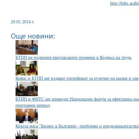
http://bsbc.arab
29.01.2014 г.
Още новини:
БТПП не подкрепя предлаганите промени в Кодекса на труда
Кофас и БТПП ще издават сертификат за отличие на малки и ср
БТПП и ФНТС ще проведат Национален форум за ефективно насо
програмен период
Кръгла маса "Бизнес в България - проблеми и предизвикателства