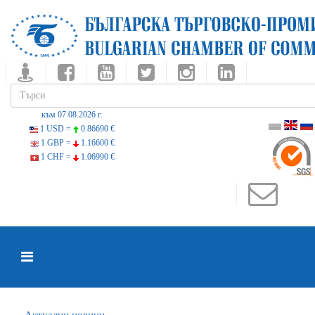
към 07.08.2026 г.
1 USD =
0.86690 €
1 GBP =
1.16600 €
1 CHF =
1.06990 €