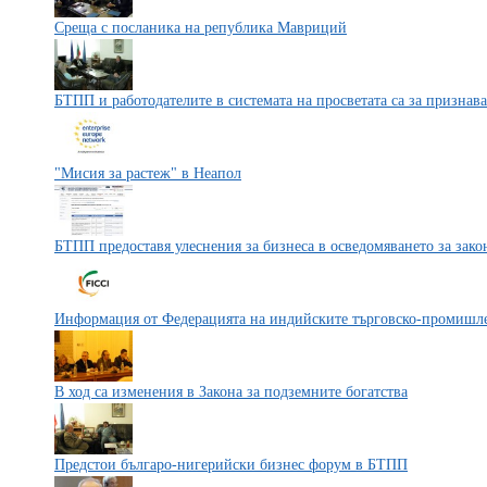
Среща с посланика на република Мавриций
БТПП и работодателите в системата на просветата са за призна
"Мисия за растеж" в Неапол
БТПП предоставя улеснения за бизнеса в осведомяването за зак
Информация от Федерацията на индийските търговско-промишл
В ход са изменения в Закона за подземните богатства
Предстои българо-нигерийски бизнес форум в БТПП