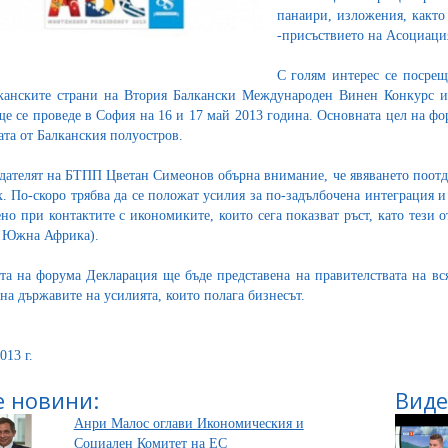
панаири, изложения, както 
-присъствието на Асоциация
С голям интерес се посрещ
канските страни на Втория Балкански Международен Винен Конкурс и Фе
ще се проведе в София на 16 и 17 май 2013 година. Основната цел на ф
ата от Балканския полуостров.
дателят на БТПП Цветан Симеонов обърна внимание, че явяването поотде
х. По-скоро трябва да се положат усилия за по-задълбочена интеграция
ено при контактите с икономиките, които сега показват ръст, като тези
 Южна Африка).
та на форума Декларация ще бъде представена на правителствата на вся
 на държавите на усилията, които полага бизнесът.
013 г.
 новини:
Виде
Анри Малос оглави Икономическия и
Социален Комитет на ЕС