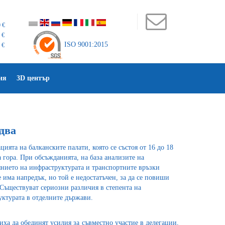
 €
 €
ISO 9001:2015
 €
ия
3D център
два
ията на балканските палати, която се състоя от 16 до 18
а гора. При обсъжданията, на база анализите на
янието на инфраструктурата и транспортните връзки
е има напредък, но той е недостатъчен, за да се повиши
 Съществуват сериозни различия в степента на
ктурата в отделните държави.
ха да обединят усилия за съвместно участие в делегации,