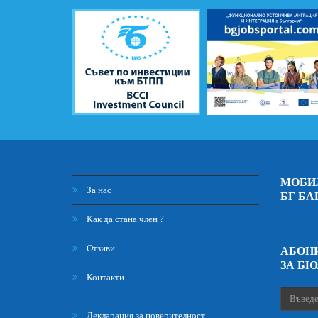
МОБИ
За нас
БГ БА
Как да стана член ?
Отзиви
АБОНИ
ЗА Б
Контакти
Декларация за поверителност