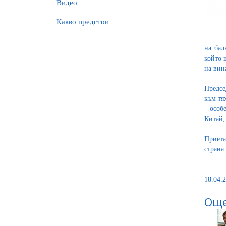
Видео
Какво предстои
на бал
който 
на вин
Предсе
към тя
– особ
Китай,
Приета
страна
18.04.2
Още