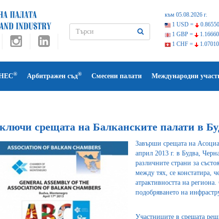
към 05.08.2026 г.
1 USD =
0.86550
1 GBP =
1.16660
1 CHF =
1.07010
®
®
НЕС
Арбитражен съд
Смесени палати
Международни участ
ключи срещата на Балканските палати в Бу
Завърши срещата на Асоциац
април 2013 г. в Будва, Черн
различните страни за състо
между тях, се констатира, ч
атрактивността на региона.
подобряването на инфрастру
Участниците в срещата реши