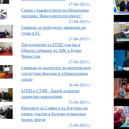
17-04-2013 г.
Среща с ръководството на Оперативна
програма "Конкурентоспособност"
17-04-2013 г.
Семинар за свободното движение на
стоки в ЕС
17-04-2013 г.
Председателят на БТПП участва в
Общото събрание на АВС в Будва-
Черна гора
17-04-2013 г.
Семинар по въпросите на европейските
структурни фондове и отбранителния
сектор
16-04-2013 г.
БТПП и СТИВ - Ханой планират
съвместни инициативи
15-04-2013 г.
Кметовете на София и на Букурещ ще
вземат участие в Българо-румънския
бизнес форум
15-04-2013 г.