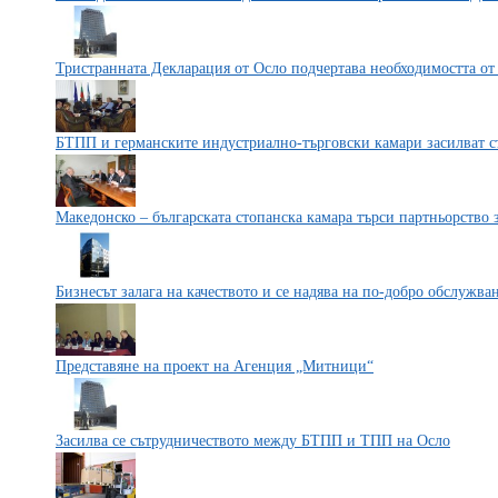
Тристранната Декларация от Осло подчертава необходимостта от
БТПП и германските индустриално-търговски камари засилват с
Македонско – българската стопанска камара търси партньорство
Бизнесът залага на качеството и се надява на по-добро обслужва
Представяне на проект на Агенция „Митници“
Засилва се сътрудничеството между БТПП и ТПП на Осло