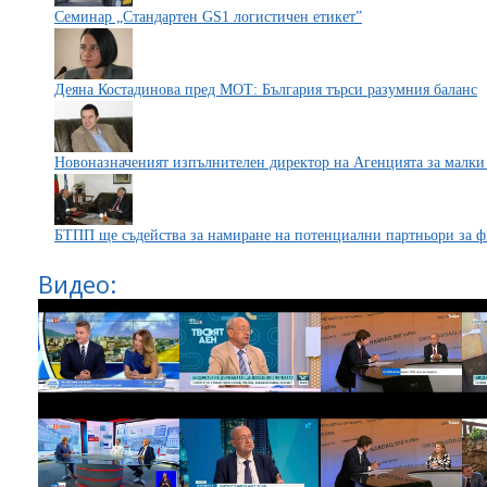
Семинар „Стандартен GS1 логистичен етикет”
Деяна Костадинова пред МОТ: България търси разумния баланс
Новоназначеният изпълнителен директор на Агенцията за малк
БТПП ще съдейства за намиране на потенциални партньори за 
Видео: