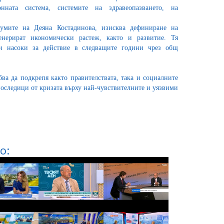
нната система, системите на здравеопазването, на
думите на Деяна Костадинова, изисква дефиниране на
енерират икономически растеж, както и развитие. Тя
и насоки за действие в следващите години чрез общ
ва да подкрепя както правителствата, така и социалните
 последици от кризата върху най-чувствителните и уязвими
о: