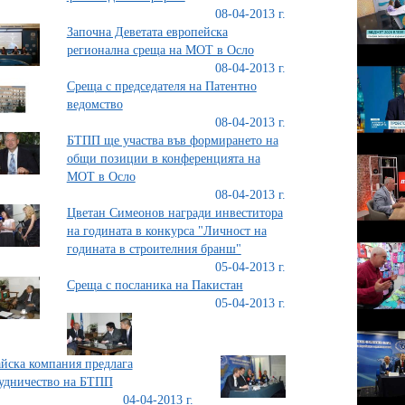
08-04-2013 г.
Започна Деветата европейска
регионална среща на МОТ в Осло
08-04-2013 г.
Среща с председателя на Патентно
ведомство
08-04-2013 г.
БТПП ще участва във формирането на
общи позиции в конференцията на
МОТ в Осло
08-04-2013 г.
Цветан Симеонов награди инвеститора
на годината в конкурса "Личност на
годината в строителния бранш"
05-04-2013 г.
Среща с посланика на Пакистан
05-04-2013 г.
йска компания предлага
удничество на БТПП
04-04-2013 г.