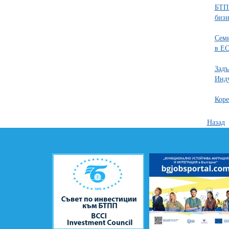
БТПП
бизн
Семи
в Е
Задъ
Инд
Коре
Назад