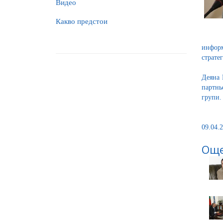
Видео
Какво предстои
инфор
страте
Деяна 
партнь
групи
09.04.2
Още