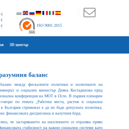
 €
 €
ISO 9001:2015
 €
ия
3D център
разумния баланс
 баланс между фискалните политики и политиките на
ремиерът и социален министър Деяна Костадинова пред
гионална конференция на МОТ в Осло. В първия пленарен
 говори по темата „Работни места, растеж и социална
 в България стремежът е да не бъде допусната политика,
рос финансовата дисциплина и валутния борд.
яза, че застаряването на населението се отразява пряко
инансовата стабилност на важни социални системи като