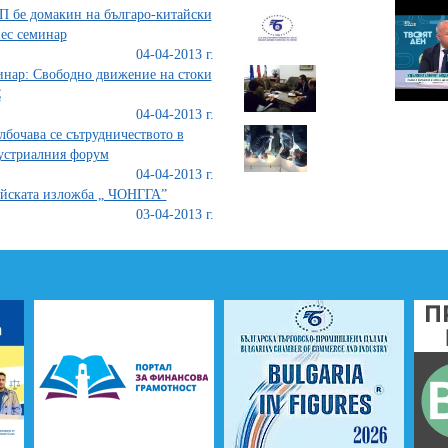
 бе домакин на българо-китайски
ес семинар
04-04-2013 г.
нар: Свободно движение на стоки
С
04-04-2013 г.
лбочава се сътрудничеството в
устриалния форум
04-04-2013 г.
йската изложба „ ЧОНГГА”
03-04-2013 г.