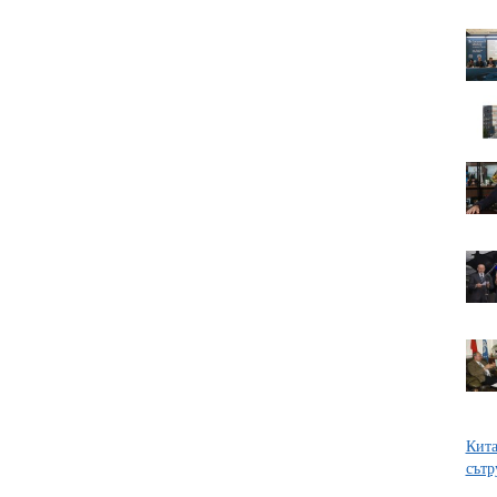
Кита
сътр