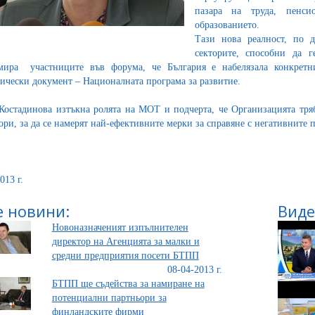
пазара на труда, пенсио
образованието.
Тази нова реалност, по 
секторите, способни да г
мира участниците във форума, че България е набелязала конкретн
гически документ – Националната програма за развитие.
Костадинова изтъкна ролята на МОТ и подчерта, че Организацията тряб
ори, за да се намерят най-ефективните мерки за справяне с негативните
.
013 г.
 новини:
Виде
Новоназначеният изпълнителен
директор на Агенцията за малки и
средни предприятия посети БТПП
08-04-2013 г.
БТПП ще съдейства за намиране на
потенциални партньори за
финландските фирми