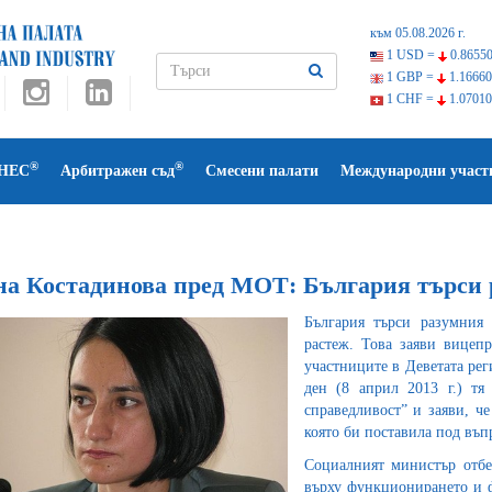
към 05.08.2026 г.
1 USD =
0.86550
1 GBP =
1.16660
1 CHF =
1.07010
®
®
НЕС
Арбитражен съд
Смесени палати
Международни участ
на Костадинова пред МОТ: България търси 
България търси разумния
растеж. Това заяви вицеп
участниците в Деветата ре
ден (8 април 2013 г.) тя
справедливост” и заяви, че
която би поставила под въп
Социалният министър отбел
върху функционирането и ф