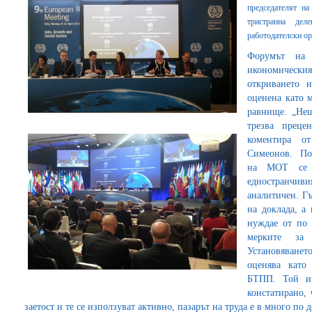
председателят н
тристранна деле
работодателски о
Форумът на 
икономическия
откриването 
оценена като 
равнище. „Нещ
трезва преце
коментира о
Симеонов. По 
на МОТ се п
едностранчив
аналитичен. Гъ
на доклада, а
нуждае от по 
мерките за
Установяванет
оценява като
БТПП. Той из
констатирано,
заетост и те се използуват активно, пазарът на труда е в много по