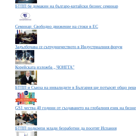
БТПП бе домакин на българо-китайски бизнес семинар
Семинар: Свободно движение на стоки в ЕС
Задълбочава се сътрудничеството в Индустриалния форум
Корейската изложба „ ЧОНГГА”
БТПП и Съюза на инвалидите в България ще потърсят общо реш
GS1 чества 40 години от създаването на глобалния език на бизне
БТПП подкрепи млади безработни да посетят Испания