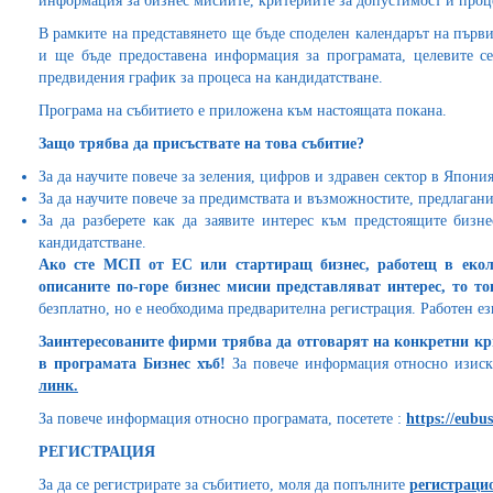
информация за бизнес мисиите, критериите за допустимост и проц
В рамките на представянето ще бъде споделен календарът на първ
и ще бъде предоставена информация за програмата, целевите с
предвидения график за процеса на кандидатстване.
Програма на събитието е приложена към настоящата покана.
Защо трябва да присъствате на това събитие?
За да научите повече за зеления, цифров и здравен сектор в Япони
За да научите повече за предимствата и възможностите, предлаган
За да разберете как да заявите интерес към предстоящите бизн
кандидатстване.
Ако сте МСП от ЕС или стартиращ бизнес, работещ в екол
описаните по-горе бизнес мисии представляват интерес, то то
безплатно, но е необходима предварителна регистрация. Работен ез
Заинтересованите фирми трябва да отговарят на конкретни кри
в програмата Бизнес хъб!
За повече информация относно изискв
линк.
За повече информация относно програмата, посетете :
https
://
eubus
РЕГИСТРАЦИЯ
За да се регистрирате за събитието, моля да попълните
регистраци