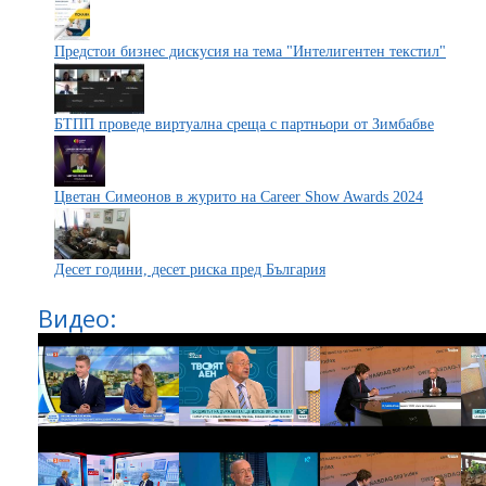
Предстои бизнес дискусия на тема "Интелигентен текстил"
БТПП проведе виртуална среща с партньори от Зимбабве
Цветан Симеонов в журито на Career Show Awards 2024
Десет години, десет риска пред България
Видео: