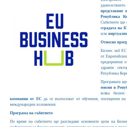
удоволствието
представяне 
Република К
Събитието ще 
сградата на Б
или
виртуалн
Относно прог
Бизнес хъб ЕС
от Европейски
предприятия о
здравен сект
Република Коре
Програмата ще
мисии в Репу
всяка бизн
компании от ЕС
да се възползват от обучения, посещения на 
международни изложения.
Програма на събитието
По време на събитието ще разгледаме основните цели на Бизнес