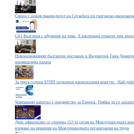
Среща с новия ръководител на Службата по търговско-икономич
GS1 България с обучение на тема „Електронни етикети при вина
Новоназначеният български посланик в Индонезия Таня Димитро
промишлена палата
За трета година БТПП подкрепи националния конкурс „Най-добъ
Човешкият капитал е предимство за Европа. Трябва да го запази
Днес официално се открива 112-та сесия на Международната кон
вземане на решения на Международната организация на труда