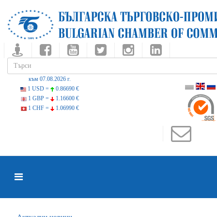
към 07.08.2026 г.
1 USD =
0.86690 €
1 GBP =
1.16600 €
1 CHF =
1.06990 €