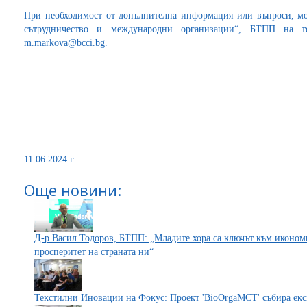
При необходимост от допълнителна информация или въпроси, мо
сътрудничество и международни организации“, БТПП на т
m.markova@bcci.bg
.
11.06.2024 г.
Още новини:
Д-р Васил Тодоров, БТПП: „Младите хора са ключът към иконом
просперитет на страната ни“
Текстилни Иновации на Фокус: Проект 'BioOrgaMCT' cъбира eкс