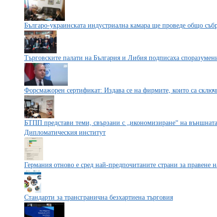
Българо-украинската индустриална камара ще проведе общо съб
Търговските палати на България и Либия подписаха споразумени
Форсмажорен сертификат: Издава се на фирмите, които са сключ
БТПП представи теми, свързани с „икономизиране“ на външната
Дипломатическия институт
Германия отново е сред най-предпочитаните страни за правене н
Стандарти за трансгранична безхартиена търговия