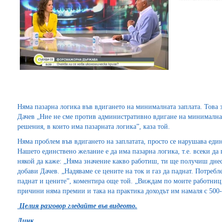
Няма пазарна логика във вдигането на минималната заплата. Това
Дачев „Ние не сме против административно вдигане на минималнат
решения, в които има пазарната логика”, каза той.
Няма проблем във вдигането на заплатата, просто се нарушава еди
Нашето единствено желание е да има пазарна логика, т.е. всеки да
някой да каже: „Няма значение какво работиш, ти ще получиш днес 
добави Дачев. „Надяваме се цените на ток и газ да паднат. Потребл
паднат и цените”, коментира още той. „Виждам по моите работниц
причини няма премии и така на практика доходът им намаля с 500-
Целия разговор гледайте във видеото.
Линк