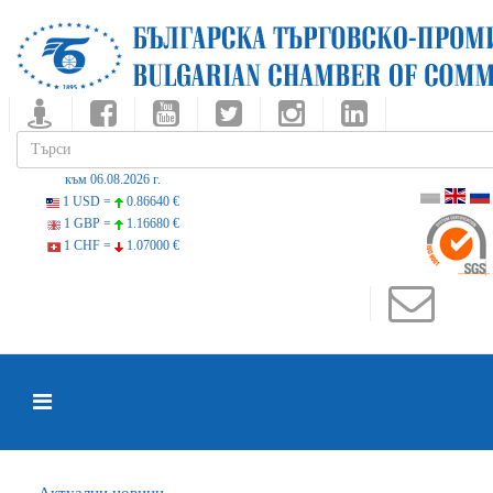
към 06.08.2026 г.
1 USD =
0.86640 €
1 GBP =
1.16680 €
1 CHF =
1.07000 €