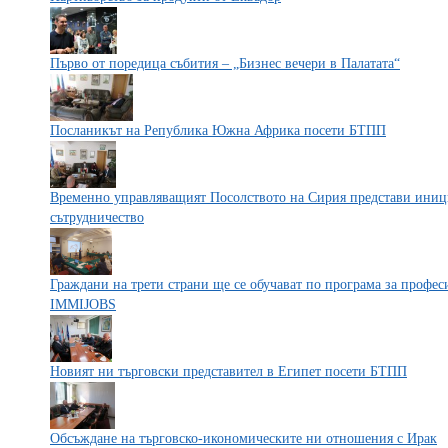
Първо от поредица събития – „Бизнес вечери в Палатата“
Посланикът на Република Южна Африка посети БТПП
Временно управляващият Посолството на Сирия представи иниц
сътрудничество
Граждани на трети страни ще се обучават по програмa за профес
IMMIJOBS
Новият ни търговски представител в Египет посети БТПП
Обсъждане на търговско-икономическите ни отношения с Ирак