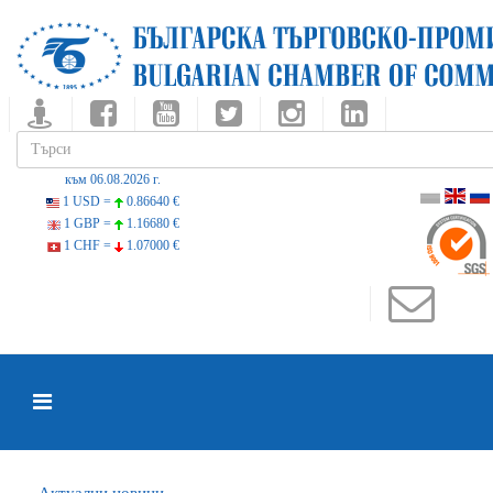
към 06.08.2026 г.
1 USD =
0.86640 €
1 GBP =
1.16680 €
1 CHF =
1.07000 €