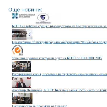
Още новини:
БТПП на работна среща с ръководството на Българската банка за
Презентации от международната конференция “Финансова подк
Успешно премина контролен одит на БТПП по ISO 9001:2015
Интерактивна сесия, посветена на търговско-икономически отн
Любомир Левичаров, БТПП: България заема 53-то място по конк
Партньорство за продукти от Еквадор