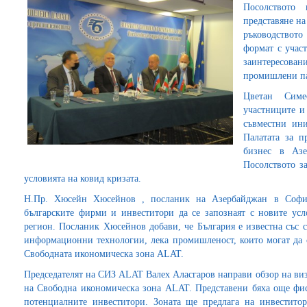
Посолството
представяне н
ръководството
формат с участ
заинтересова
промишлени па
Цветан Симе
участниците и 
съвместни ин
Палатата за п
бизнес в Азе
Посолството з
условията на ковид кризата.
Н.Пр. Хюсейн Хюсейнов , посланик на Азербайджан в София
българските фирми и инвеститори да се запознаят с новите ус
регион. Посланик Хюсейнов добави, че България е известна със с
информационни технологии, лека промишленост, които могат да с
Свободната икономическа зона ALAT.
Председателят на СИЗ ALAT Валех Аласгаров направи обзор на виз
на Свободна икономическа зона ALAT. Представени бяха още фи
потенциалните инвеститори. Зоната ще предлага на инвестито