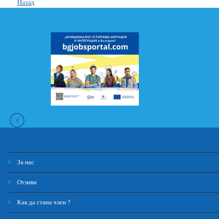
Назад
За нас
Отзиви
Как да стана член ?