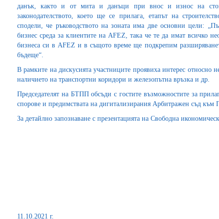
данък, както и от мита и данъци при внос и износ на сто
законодателството, което ще се прилага, етапът на строителс
сподели, че ръководството на зоната има две основни цели: „П
бизнес среда за клиентите на AFEZ, така че те да имат всичко н
бизнеса си в AFEZ и в същото време ще подкрепим разширяванет
бъдеще“.
В рамките на дискусията участниците проявиха интерес относно н
наличието на транспортни коридори и железопътна връзка и др.
Председателят на БТПП обсъди с гостите възможностите за прила
спорове и предимствата на дигитализирания Арбитражен съд към П
За детайлно запознаване с презентацията на Свободна икономиче
11.10.2021 г.