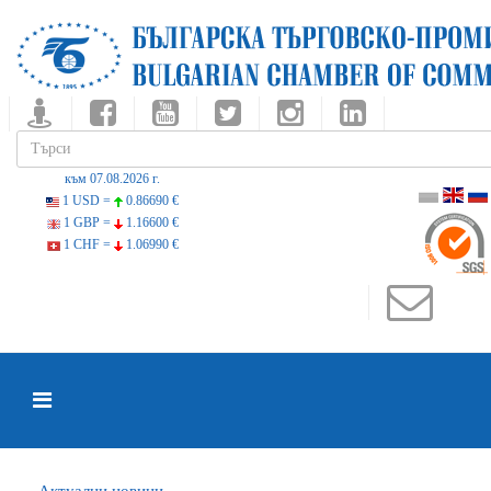
към 07.08.2026 г.
1 USD =
0.86690 €
1 GBP =
1.16600 €
1 CHF =
1.06990 €