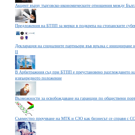
Акцент върху търговско-икономическите отношения между Бълг
Предложения на БТПП за мерки в подкрепа на стопанските субе
Декларация на социалните партньори във връзка с иницииране 
ІІ
В Арбитражния съд при БТПП е преустановено разглеждането на
извънредното положение
Възможности за освобождаване на гаранции по обществени пор
Съвместно проучване на МТК и СЗО как бизнесът се справя с C