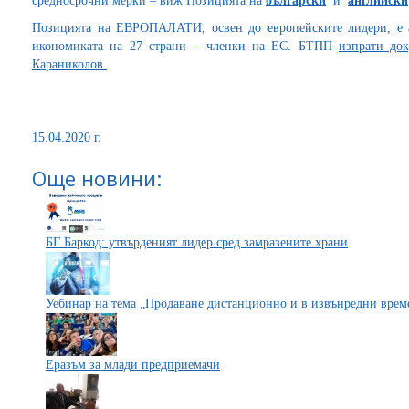
средносрочни мерки – виж Позицията на
български
и
английски
Позицията на ЕВРОПАЛАТИ, освен до европейските лидери, е а
икономиката на 27 страни – членки на ЕС. БТПП
изпрати до
Караниколов
.
15.04.2020 г.
Още новини:
БГ Баркод: утвърденият лидер сред замразените храни
Уебинар на тема „Продаване дистанционно и в извънредни врем
Еразъм за млади предприемачи