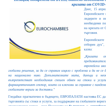
кризата от COVID-
Днес, 15 апр
Европейските 
лидерите и и
необходими по
на кризата от
търговия.
Европейските 
отборен дух",
казва:
„
Kризата о
предизвикате
европейски ик
глобални решения, за да се справим изцяло с проблема и да не с
на национално ниво. Допълнителните мита, данъци и нео
възпрепятстват необходимия спешен обмен на стоки и услуг
фармацевтичният сектор, които са ключови за справяне с пандем
глобалните вериги за доставки
.“
Гледайки прагматично в бъдещето, ЕВРОПАЛАТИ настоява ЕС да 
търговията със стоки и услуги, за поддържане на глобалните вериг