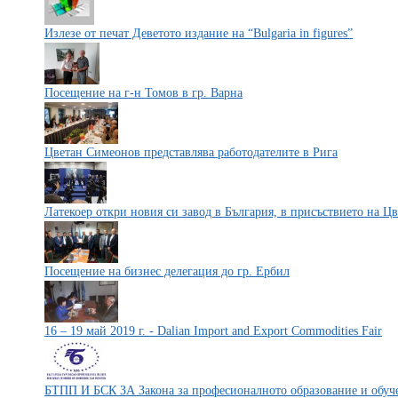
Излезе от печат Деветото издание на “Bulgaria in figures”
Посещение на г-н Томов в гр. Варна
Цветан Симеонов представлява работодателите в Рига
Латекоер откри новия си завод в България, в присъствието на Ц
Посещение на бизнес делегация до гр. Ербил
16 – 19 май 2019 г. - Dalian Import and Export Commodities Fair
БТПП И БСК ЗА Закона за професионалното образование и обуч