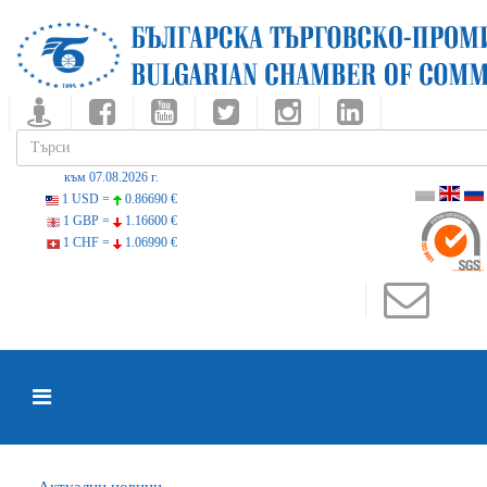
към 07.08.2026 г.
1 USD =
0.86690 €
1 GBP =
1.16600 €
1 CHF =
1.06990 €