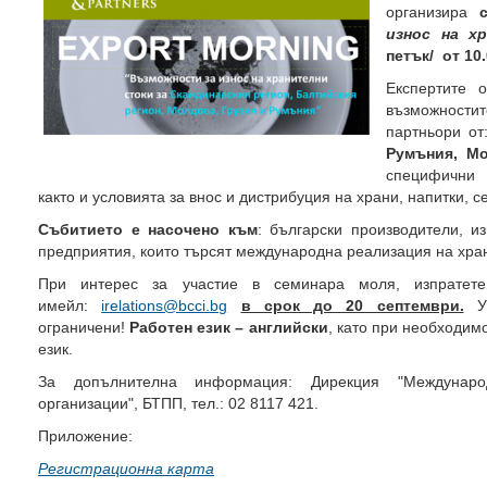
организира
износ на х
петък/ от 10.
Експертите 
възможностит
партньори о
Румъния, М
специфични 
както и условията за внос и дистрибуция на храни, напитки, 
Събитието е насочено към
: български производители, и
предприятия, които търсят международна реализация на хран
При интерес за участие в семинара моля, изпратете
имейл:
irelations@bcci.bg
в срок до 20 септември.
Уч
ограничени!
Работен език – английски
, като при необходим
език.
За допълнителна информация: Дирекция "Междунаро
организации", БТПП, тел.: 02 8117 421.
Приложение:
Регистрационна карта