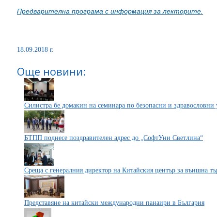
Предварителна програма с информация за лекторите.
18.09.2018 г.
Още новини:
Силистра бе домакин на семинара по безопасни и здравословни 
БТПП поднесе поздравителен адрес до „СофтУни Светлина“
Среща с генералния директор на Китайския център за външна тъ
Представяне на китайски международни панаири в България