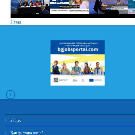
Назад
За нас
Как да стана член ?