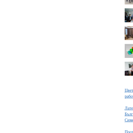
Цвет
рабо
Лате
Бълг
Сим
Посе