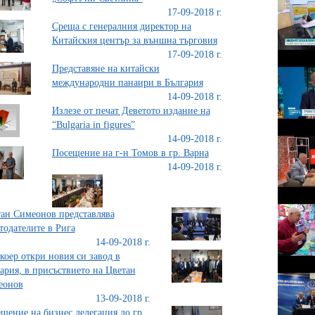
17-09-2018 г.
Среща с генералния директор на
Китайския център за външна търговия
17-09-2018 г.
Представяне на китайски
международни панаири в България
14-09-2018 г.
Излезе от печат Деветото издание на
“Bulgaria in figures”
14-09-2018 г.
Посещение на г-н Томов в гр. Варна
14-09-2018 г.
ан Симеонов представлява
тодателите в Рига
14-09-2018 г.
коер откри новия си завод в
ария, в присъствието на Цветан
еонов
13-09-2018 г.
щение на бизнес делегация до гр.