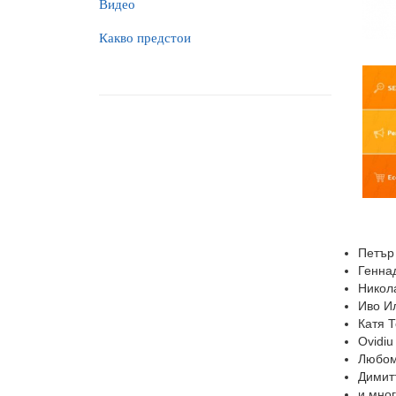
Видео
Какво предстои
Петър 
Генна
Никола
Иво Ил
Катя 
Ovidiu
Любом
Димит
и мног