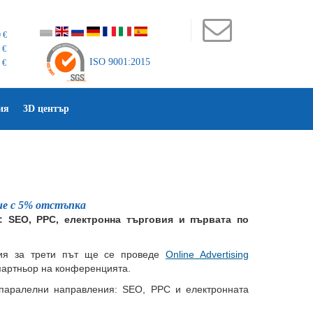
 €
 €
ISO 9001:2015
 €
ия
3D център
ие с 5% отстъпка
18: SEO, PPC, eлектронна търговия и първата по
ия за трети път ще се проведе
Online Advertising
партньор на конференцията.
паралелни направления: SEO, PPC и електронната