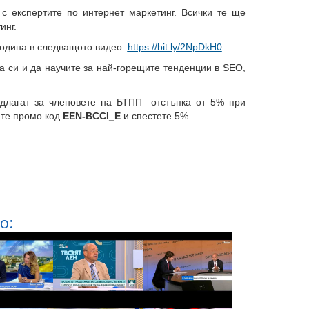
с експертите по интернет маркетинг. Всички те ще
инг.
година в следващото видео:
https://bit.ly/2NpDkH0
а си и да научите за най-горещите тенденции в SEO,
едлагат за членовете на БТПП отстъпка от 5% при
йте промо код
EEN-BCCI_E
и спестете 5%.
о: