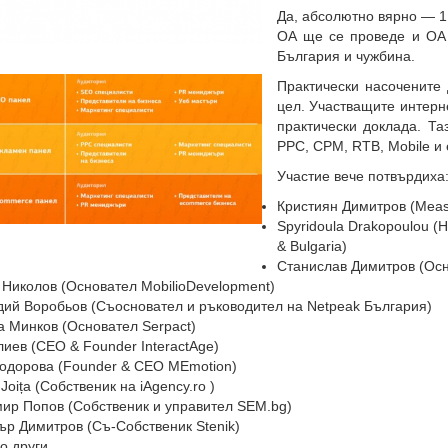
Да, абсолютно вярно — 1 
ОА ще се проведе и ОА 
България и чужбина.
Практически насочените 
цел. Участващите интерне
практически доклада. Та
PPC, CPM, RTB, Mobile и 
Участие вече потвърдиха
Кристиян Димитров (Measur
Spyridoula Drakopoulou (
& Bulgaria)
Станислав Димитров (Осн
Николов (Основател MobilioDevelopment)
дий Воробьов (Съосновател и ръководител на Netpeak България)
 Минков (Основател Serpact)
иев (CEO & Founder InteractAge)
Тодорова (Founder & CEO MEmotion)
 Joița (Собственик на iAgency.ro )
ир Попов (Собственик и управител SEM.bg)
ър Димитров (Съ-Собственик Stenik)
о други