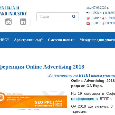
към 07.08.2026 г.
1 USD =
0.86690
1 GBP =
1.16600
1 CHF =
1.06990
®
®
НЕС
Арбитражен съд
Смесени палати
Международни участ
еренция Online Advertising 2018
За членовете на БТПП такса участ
Online Advertising 20
рода си ОА Еxpo.
На 19 октомври в Соф
конференцията
. БТПП е 
OA 2018 ще включва 3 
търговия.