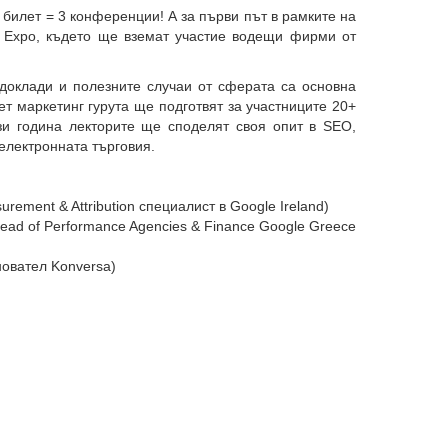
билет = 3 конференции! А за първи път в рамките на
Expo, където ще вземат участие водещи фирми от
доклади и полезните случаи от сферата са основна
т маркетинг гурута ще подготвят за участниците 20+
зи година лекторите ще споделят своя опит в SEO,
електронната търговия.
:
ement & Attribution специалист в Google Ireland)
Head of Performance Agencies & Finance Google Greece
овател Konversa)