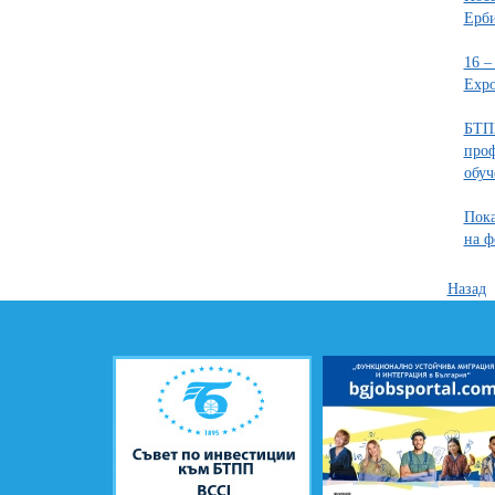
Ерб
16 –
Expo
БТПП
проф
обуч
Пока
на ф
Назад