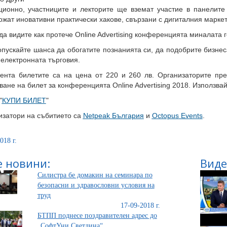
ционно, участниците и лекторите ще вземат участие в панелите 
жат иновативни практически хакове, свързани с дигиталния маркет
а видите как протече Online Advertising конференцията миналата 
пускайте шанса да обогатите познанията си, да подобрите бизнес
електронната търговия.
ента билетите са на цена от 220 и 260 лв. Организаторите пр
ване на билет за конференцията Online Advertising 2018. Използва
"
КУПИ БИЛЕТ
"
изатори на събитието са
Netpeak България
и
Octopus Events
.
018 г.
 новини:
Виде
Силистра бе домакин на семинара по
безопасни и здравословни условия на
труд
17-09-2018 г.
БТПП поднесе поздравителен адрес до
„СофтУни Светлина“