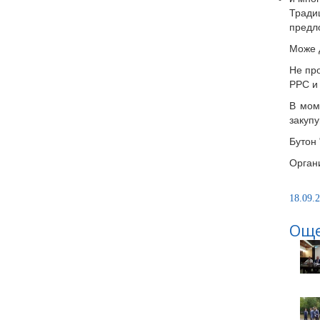
Тради
предло
Може д
Не про
PPC и 
В мом
закупу
Бутон 
Орган
18.09.2
Още