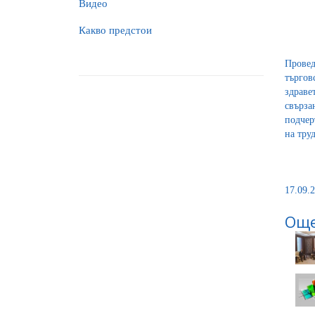
Видео
Какво предстои
Провед
търгов
здраве
свърза
подчер
на тру
17.09.2
Още