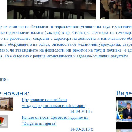
е се семинар по безопасни и здравословни условия на труд с участиет
ско-промишлени палати (камари) в гр. Силистра. Лекторът на семинара
то на работещите, свързани с характера на дейността и използваното о
ни с оборудването на офиса, опасността от механични увреждания, свър
тано, че въвеждането на физиологични режими на труд и почивка е ед
да. То е свързано с редица икономически и здравно-социални резултати.
018 г.
 новини:
Виде
Представяне на китайски
международни панаири в България
14-09-2018 г.
Излезе от печат Деветото издание на
“Bulgaria in figures”
14-09-2018 г.