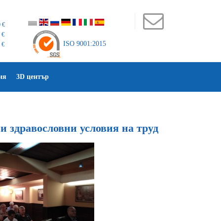
 €
 €
ISO 9001:2015
 €
ия
3D център
и здравословни условия на труд