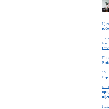
Цвет
рабо
Лате
Бълг
Сим
Посе
Ерб
16 –
Expo
БТПП
проф
обуч
Пока