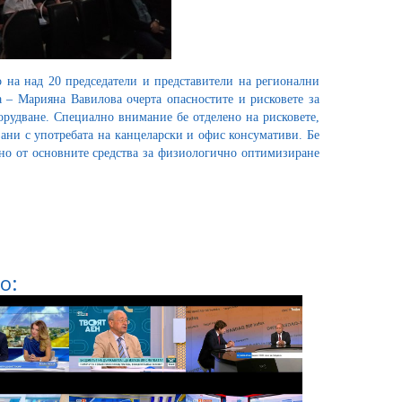
о на над 20 председатели и представители на регионални
 – Марияна Вавилова очерта опасностите и рисковете за
борудване. Специално внимание бе отделено на рисковете,
зани с употребата на канцеларски и офис консумативи. Бе
но от основните средства за физиологично оптимизиране
о: