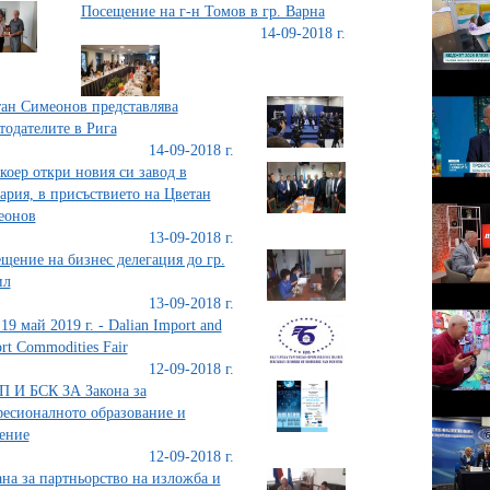
Посещение на г-н Томов в гр. Варна
14-09-2018 г.
ан Симеонов представлява
тодателите в Рига
14-09-2018 г.
коер откри новия си завод в
ария, в присъствието на Цветан
еонов
13-09-2018 г.
щение на бизнес делегация до гр.
ил
13-09-2018 г.
 19 май 2019 г. - Dalian Import and
rt Commodities Fair
12-09-2018 г.
 И БСК ЗА Закона за
есионалното образование и
ение
12-09-2018 г.
на за партньорство на изложба и