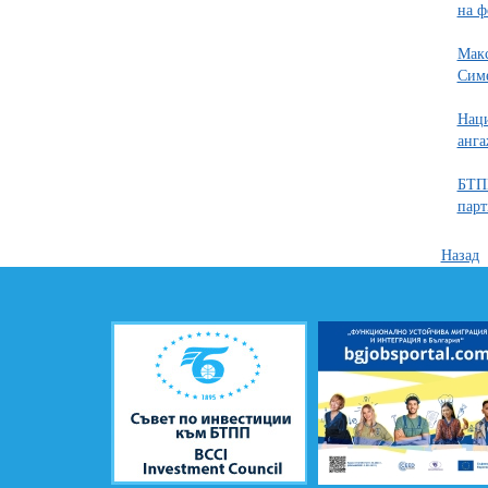
на ф
Макс
Сим
Наци
анга
БТПП
пар
Назад