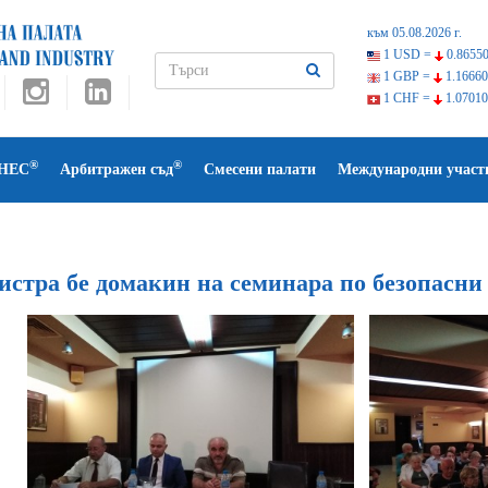
към 05.08.2026 г.
1 USD =
0.86550
1 GBP =
1.16660
1 CHF =
1.07010
®
®
НЕС
Арбитражен съд
Смесени палати
Международни участ
стра бе домакин на семинара по безопасни 