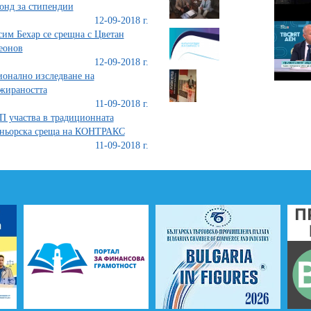
онд за стипендии
12-09-2018 г.
им Бехар се срещна с Цветан
еонов
12-09-2018 г.
онално изследване на
жираността
11-09-2018 г.
 участва в традиционната
тньорска среща на КОНТРАКС
11-09-2018 г.